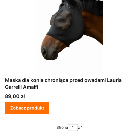
Maska dla konia chroniąca przed owadami Lauria
Garrelli Amalfi
Cena
89,00 zł
Zobacz produkt
Strona
z 1