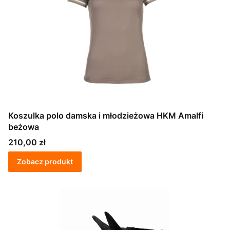
Koszulka polo damska i młodzieżowa HKM Amalfi
beżowa
Cena
210,00 zł
Zobacz produkt