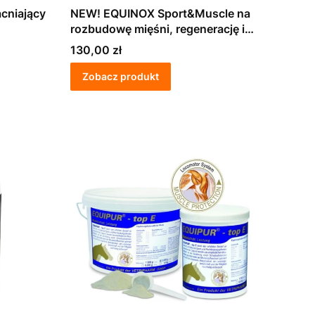
cniający
NEW! EQUINOX Sport&Muscle na
rozbudowę mięśni, regenerację i
kondycję koni
Cena
130,00 zł
Zobacz produkt