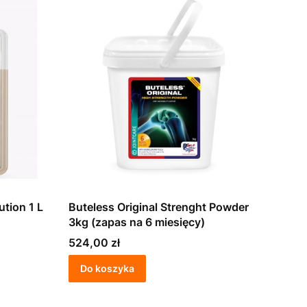
ution 1 L
Buteless Original Strenght Powder
3kg (zapas na 6 miesięcy)
Cena
524,00 zł
Do koszyka