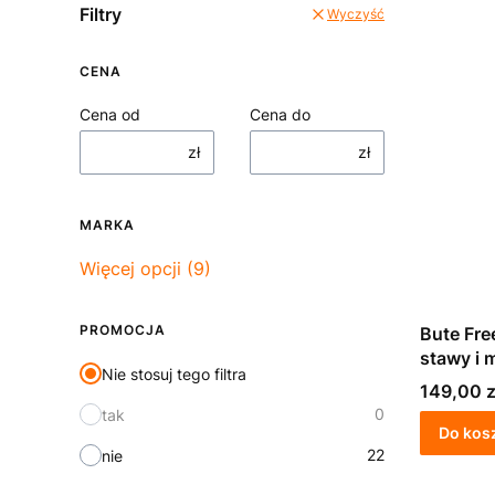
Filtry
Wyczyść
CENA
Cena od
Cena do
zł
zł
MARKA
Marka
Więcej opcji (9)
PROMOCJA
Bute Fre
stawy i 
Nie stosuj tego filtra
Cena
149,00 z
0
tak
Do kos
22
nie