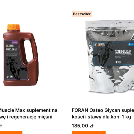
Bestseller
uscle Max suplement na
FORAN Osteo Glycan supl
ę i regenerację mięśni
kości i stawy dla koni 1 kg
Cena
ł
185,00 zł