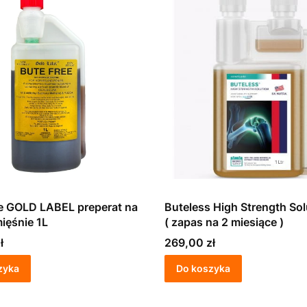
e GOLD LABEL preperat na
Buteless High Strength Sol
mięśnie 1L
( zapas na 2 miesiące )
Cena
ł
269,00 zł
zyka
Do koszyka