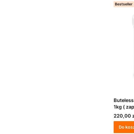
Bestseller
Buteless
1kg ( za
Cena
220,00 z
Do kos