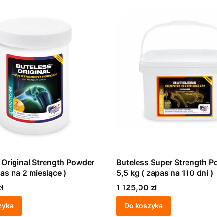
 Original Strength Powder
Buteless Super Strength P
pas na 2 miesiące )
5,5 kg ( zapas na 110 dni )
Cena
ł
1 125,00 zł
zyka
Do koszyka