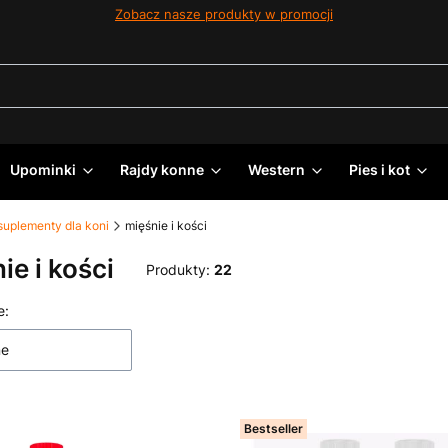
Zobacz nasze produkty w promocji
Upominki
Rajdy konne
Western
Pies i kot
suplementy dla koni
mięśnie i kości
ie i kości
Produkty:
22
 produktów
e:
ne
Bestseller