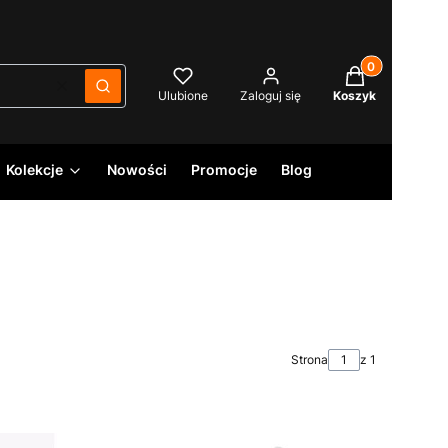
Produkty w kos
Wyczyść
Szukaj
Ulubione
Zaloguj się
Koszyk
Kolekcje
Nowości
Promocje
Blog
Strona
z 1