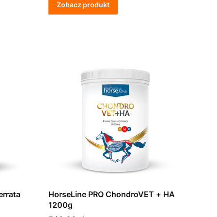
Zobacz produkt
errata
HorseLine PRO ChondroVET + HA
1200g