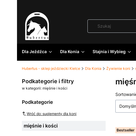
Dla Jeźdźca
Dla Konia
Stajnia i Wybieg
Hubertus - sklep jeździecki Kielce
Dla Konia
Żywienie koni
mięśn
Podkategorie i filtry
w kategorii: mięśnie i kości
Lista
Sortowani
Podkategorie
Domyśl
Wróć do: suplementy dla koni
mięśnie i kości
Bestseller