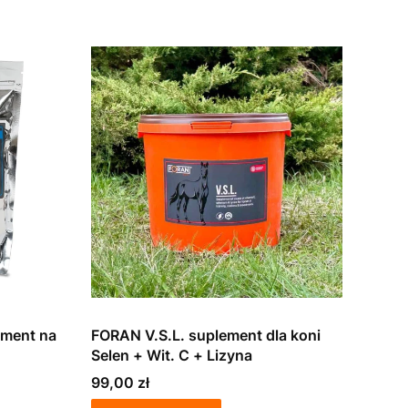
ement na
FORAN V.S.L. suplement dla koni
Selen + Wit. C + Lizyna
Cena
99,00 zł