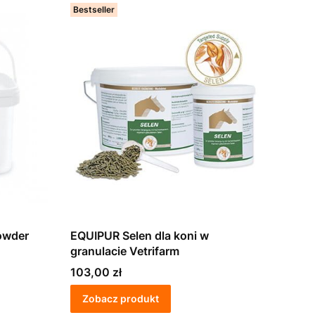
Bestseller
owder
EQUIPUR Selen dla koni w
granulacie Vetrifarm
Cena
103,00 zł
Zobacz produkt