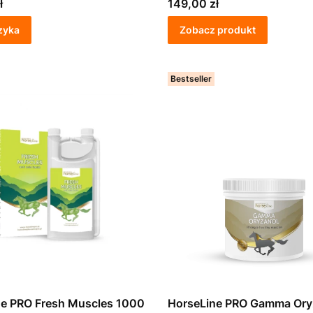
Cena
ł
149,00 zł
zyka
Zobacz produkt
Bestseller
ne PRO Fresh Muscles 1000
HorseLine PRO Gamma Ory