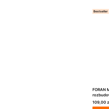
Bestseller
FORAN M
rozbudow
Cena
109,00 z