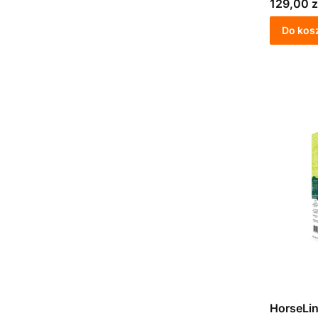
Cena
129,00 z
Do kos
HorseLi