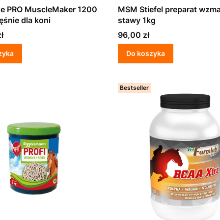
ne PRO MuscleMaker 1200
MSM Stiefel preparat wzma
ęśnie dla koni
stawy 1kg
Cena
ł
96,00 zł
zyka
Do koszyka
Bestseller