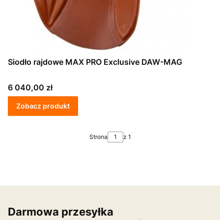
Siodło rajdowe MAX PRO Exclusive DAW-MAG
Cena
6 040,00 zł
Zobacz produkt
Strona
z 1
Darmowa przesyłka