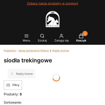
Zobacz nasze produkty w promocji
Produkty w kosz
Otwórz wyszukiwarkę
Menu
Szukaj
Zaloguj się
Koszyk
Hubertus - sklep jeździecki Kielce
Rajdy konne
siodła trekingowe
Rajdy konne
Filtry
Produkty:
5
Lista produktów
Sortowanie: