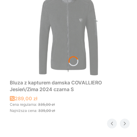
Bluza z kapturem damska COVALLIERO
Jesień/Zima 2024 czarna S
Cena promocyjna
289,00 zł
Cena regularna:
335,00 zł
Najniższa cena:
335,00 zł