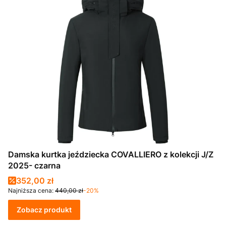
Damska kurtka jeździecka COVALLIERO z kolekcji J/Z
2025- czarna
Cena promocyjna
352,00 zł
Najniższa cena:
440,00 zł
-20%
Zobacz produkt