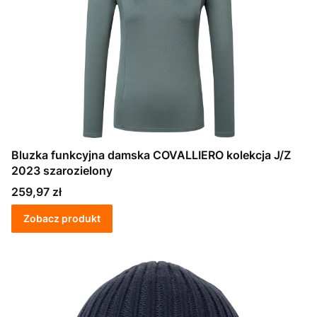
Bluzka funkcyjna damska COVALLIERO kolekcja J/Z
2023 szarozielony
Cena
259,97 zł
Zobacz produkt