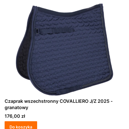
Czaprak wszechstronny COVALLIERO J/Z 2025 -
granatowy
Cena
176,00 zł
Do koszyka