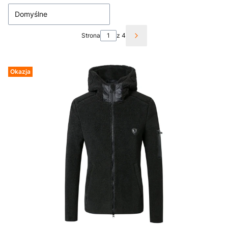
Domyślne
Strona
z 4
Następne produkty
Okazja