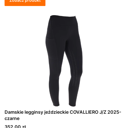
Zobacz produkt
Damskie legginsy jeździeckie COVALLIERO J/Z 2025-
czarne
Cena
352,00 zł