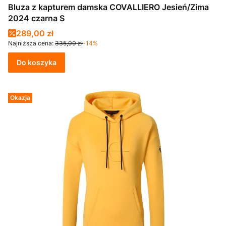
Bluza z kapturem damska COVALLIERO Jesień/Zima
2024 czarna S
Cena promocyjna
289,00 zł
Najniższa cena:
335,00 zł
-14%
Do koszyka
Okazja