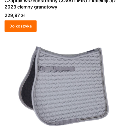
Czaprak wszechstronny COVALLIERO z kolekcji J/Z
2023 ciemny granatowy
Cena
229,97 zł
Do koszyka