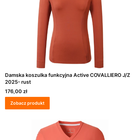
Damska koszulka funkcyjna Active COVALLIERO J/Z
2025- rust
Cena
176,00 zł
Zobacz produkt