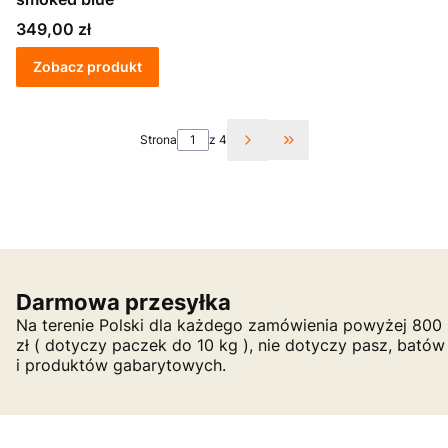
Cena
349,00 zł
Zobacz produkt
Strona
z 4
Przejdź do ostatniej st
Darmowa przesyłka
Na terenie Polski dla każdego zamówienia powyżej 800
zł ( dotyczy paczek do 10 kg ), nie dotyczy pasz, batów
i produktów gabarytowych.