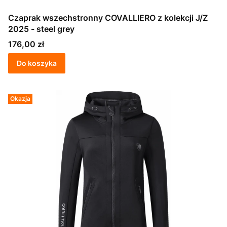
Czaprak wszechstronny COVALLIERO z kolekcji J/Z
2025 - steel grey
Cena
176,00 zł
Do koszyka
Okazja