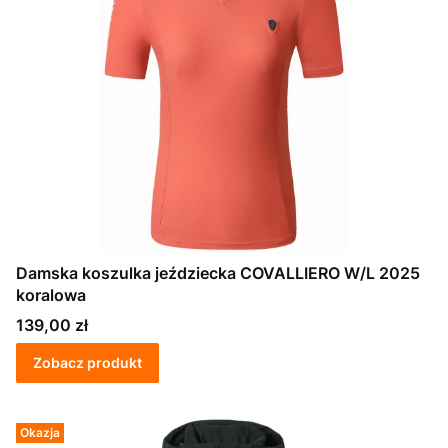
Damska koszulka jeździecka COVALLIERO W/L 2025
koralowa
Cena
139,00 zł
Zobacz produkt
Okazja