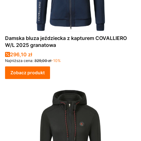
Damska bluza jeździecka z kapturem COVALLIERO
W/L 2025 granatowa
Cena promocyjna
296,10 zł
Najniższa cena:
329,00 zł
-10%
Zobacz produkt