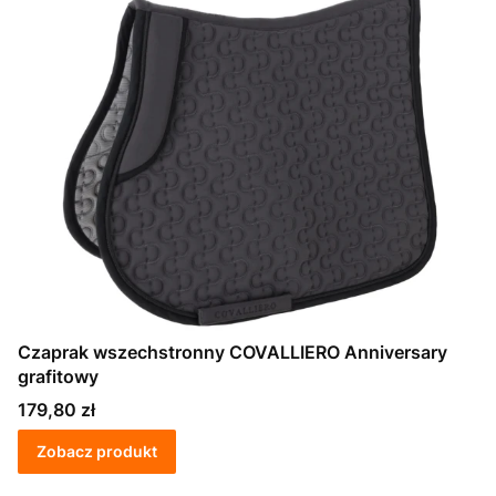
Czaprak wszechstronny COVALLIERO Anniversary
grafitowy
Cena
179,80 zł
Zobacz produkt