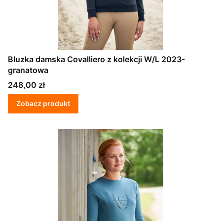
Bluzka damska Covalliero z kolekcji W/L 2023-
granatowa
Cena
248,00 zł
Zobacz produkt