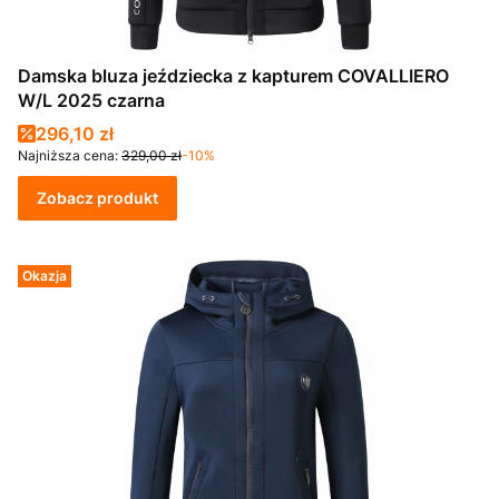
Damska bluza jeździecka z kapturem COVALLIERO
W/L 2025 czarna
Cena promocyjna
296,10 zł
Najniższa cena:
329,00 zł
-10%
Zobacz produkt
Okazja