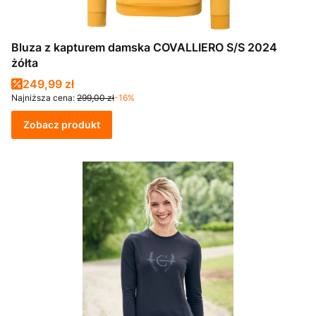
Bluza z kapturem damska COVALLIERO S/S 2024
żółta
Cena promocyjna
249,99 zł
Najniższa cena:
299,00 zł
-16%
Zobacz produkt