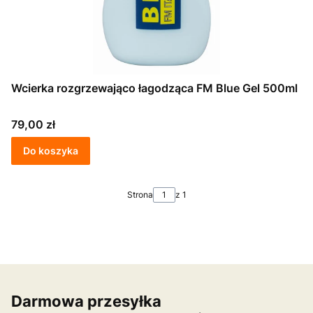
Wcierka rozgrzewająco łagodząca FM Blue Gel 500ml
Cena
79,00 zł
Do koszyka
Strona
z 1
Darmowa przesyłka