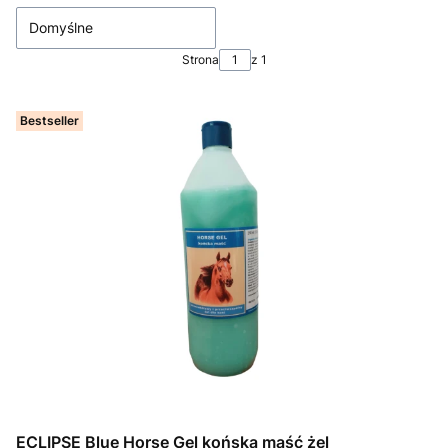
Domyślne
Strona
z 1
Bestseller
ECLIPSE Blue Horse Gel końska maść żel