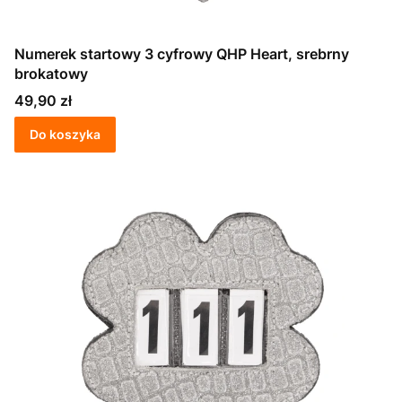
Numerek startowy 3 cyfrowy QHP Heart, srebrny
brokatowy
Cena
49,90 zł
Do koszyka