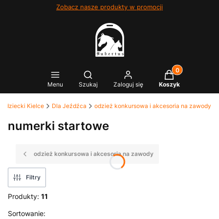
Zobacz nasze produkty w promocji
Produkty w kosz
Otwórz wyszukiwarkę
Menu
Szukaj
Zaloguj się
Koszyk
eździecki Kielce
Dla Jeźdźca
odzież konkursowa i akcesoria na zawody
numerki startowe
odzież konkursowa i akcesoria na zawody
Filtry
Produkty:
11
Lista produktów
Sortowanie: