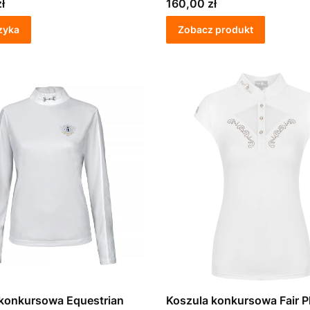
Cena
ł
160,00 zł
zyka
Zobacz produkt
 konkursowa Equestrian
Koszula konkursowa Fair P