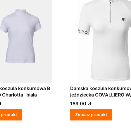
koszula konkursowa B
Damska koszula konkurso
Charlotta- biała
jeździecka COVALLIERO W
biała
Cena
ł
189,00 zł
 produkt
Zobacz produkt