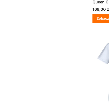
Queen Ch
Cena
169,00 z
Zobacz