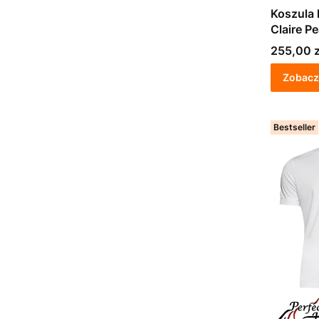
Koszula
Claire Pe
Cena
255,00 z
Zobacz
Bestseller