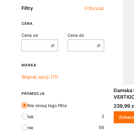
Filtry
Wyczyść
CENA
Cena od
Cena do
zł
zł
MARKA
Marka
Więcej opcji (11)
Damska 
PROMOCJA
VERTIGO 
Cena
Nie stosuj tego filtra
239,99 z
2
tak
Zobacz
56
nie