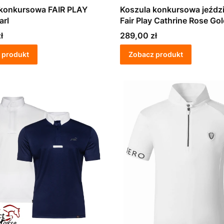
 konkursowa FAIR PLAY
Koszula konkursowa jeźdz
arl
Fair Play Cathrine Rose Gol
brudny róż
Cena
ł
289,00 zł
 produkt
Zobacz produkt