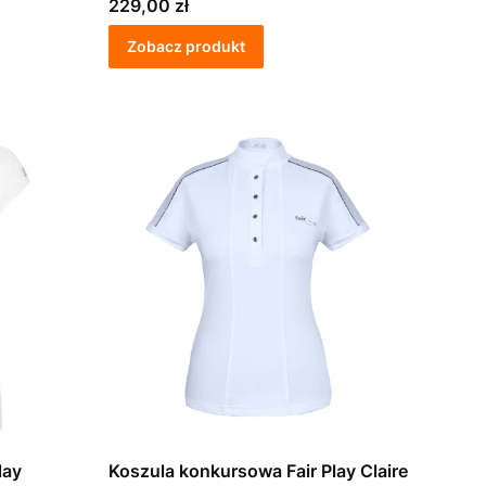
Cena
229,00 zł
Zobacz produkt
lay
Koszula konkursowa Fair Play Claire