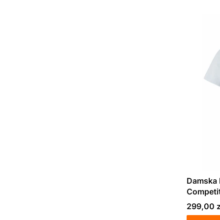
Damska 
Competit
błękitna
Cena
299,00 z