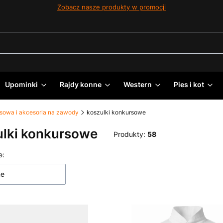
Zobacz nasze produkty w promocji
Upominki
Rajdy konne
Western
Pies i kot
sowa i akcesoria na zawody
koszulki konkursowe
ulki konkursowe
Produkty:
58
 produktów
e:
ne