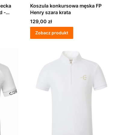
iecka
Koszula konkursowa męska FP
d -
Henry szara krata
Cena
129,00 zł
Zobacz produkt