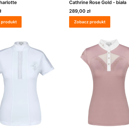
arlotte
Cathrine Rose Gold - biała
Cena
ł
289,00 zł
 produkt
Zobacz produkt