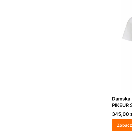
Damska 
PIKEUR S
Cena
345,00 z
Zobacz