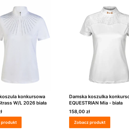
koszula konkursowa
Damska koszulka konkurs
trass W/L 2026 biała
EQUESTRIAN Mia - biała
Cena
ł
158,00 zł
 produkt
Zobacz produkt