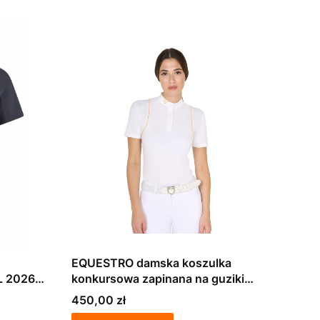
EQUESTRO damska koszulka
L 2026
konkursowa zapinana na guziki
biała
Cena
450,00 zł