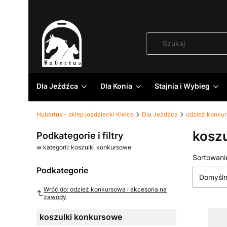
Dla Jeźdźca
Dla Konia
Stajnia i Wybieg
Hubertus - sklep jeździecki Kielce
Dla Jeźdźca
odzież konkur
kosz
Podkategorie i filtry
w kategorii: koszulki konkursowe
Lista
Sortowani
Podkategorie
Domyśl
Wróć do: odzież konkursowa i akcesoria na
zawody
koszulki konkursowe