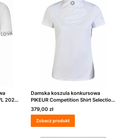
wa
Damska koszula konkursowa
/L 2025
PIKEUR Competition Shirt Selection
26
Cena
379,00 zł
Zobacz produkt