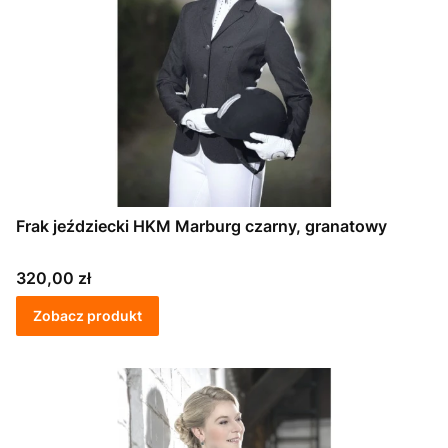
Frak jeździecki HKM Marburg czarny, granatowy
Cena
320,00 zł
Zobacz produkt