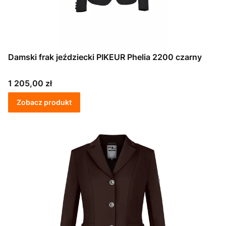
Damski frak jeździecki PIKEUR Phelia 2200 czarny
Cena
1 205,00 zł
Zobacz produkt