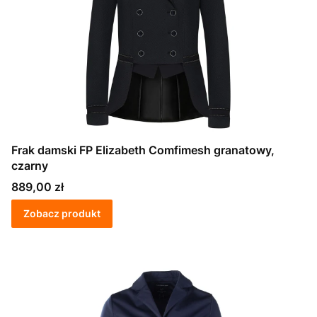
Frak damski FP Elizabeth Comfimesh granatowy,
czarny
Cena
889,00 zł
Zobacz produkt