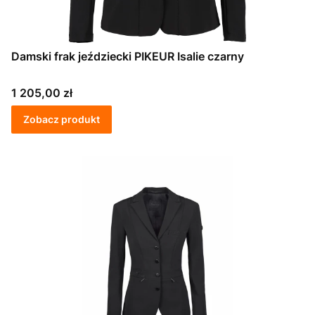
Damski frak jeździecki PIKEUR Isalie czarny
Cena
1 205,00 zł
Zobacz produkt