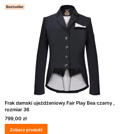
Bestseller
Frak damski ujeżdżeniowy Fair Play Bea czarny ,
rozmiar 36
Cena
799,00 zł
Zobacz produkt