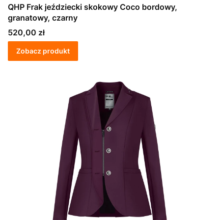
QHP Frak jeździecki skokowy Coco bordowy,
granatowy, czarny
Cena
520,00 zł
Zobacz produkt