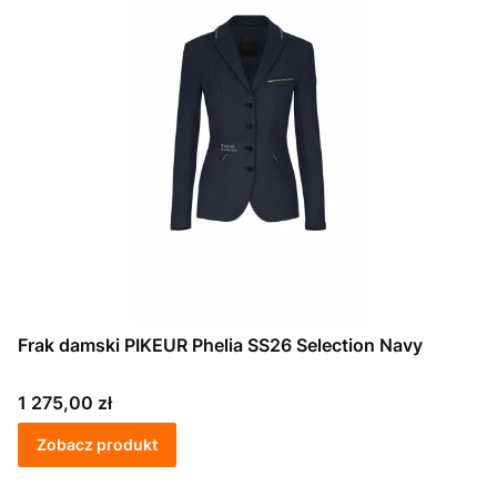
Frak damski PIKEUR Phelia SS26 Selection Navy
Cena
1 275,00 zł
Zobacz produkt