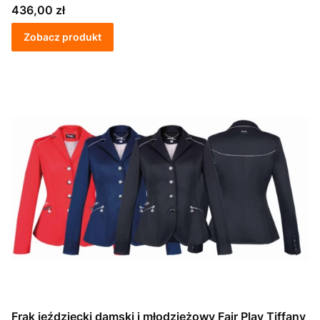
Cena
436,00 zł
Zobacz produkt
Frak jeździecki damski i młodzieżowy Fair Play Tiffany