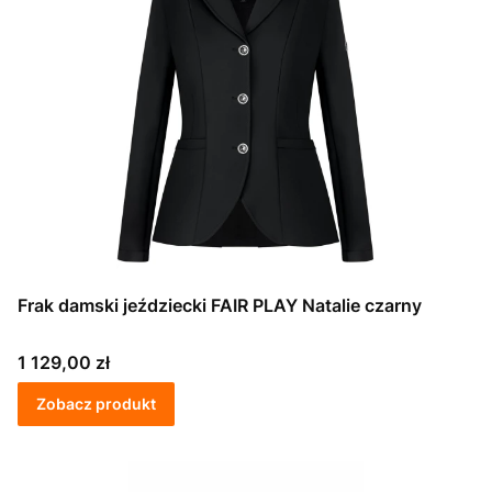
Frak damski jeździecki FAIR PLAY Natalie czarny
Cena
1 129,00 zł
Zobacz produkt