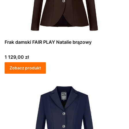
Frak damski FAIR PLAY Natalie brązowy
Cena
1 129,00 zł
Zobacz produkt