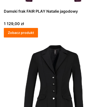
Damski frak FAIR PLAY Natalie jagodowy
Cena
1 129,00 zł
Zobacz produkt