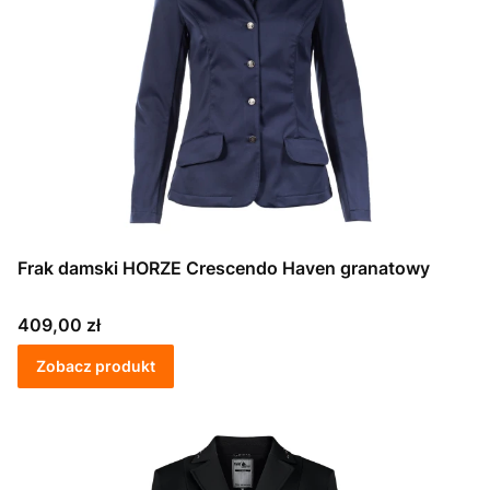
Frak damski HORZE Crescendo Haven granatowy
Cena
409,00 zł
Zobacz produkt