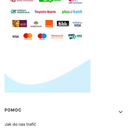
Linki w stopce
POMOC
Jak do nas trafić