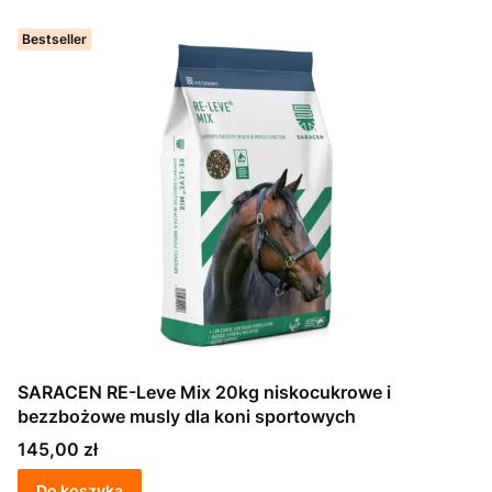
Bestseller
SARACEN RE-Leve Mix 20kg niskocukrowe i
bezzbożowe musly dla koni sportowych
Cena
145,00 zł
Do koszyka