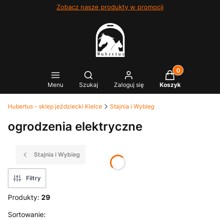
Zobacz nasze produkty w promocji
Produkty w kosz
Otwórz wyszukiwarkę
Menu
Szukaj
Zaloguj się
Koszyk
Hubertus - sklep jeździecki Kielce
Stajnia i Wybieg
ogrodzenia elektryczne
Stajnia i Wybieg
Filtry
Produkty:
29
Lista produktów
Sortowanie: