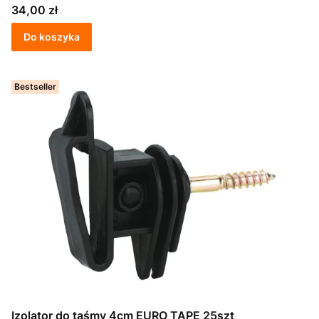
Cena
34,00 zł
Do koszyka
Bestseller
Izolator do taśmy 4cm EURO TAPE 25szt