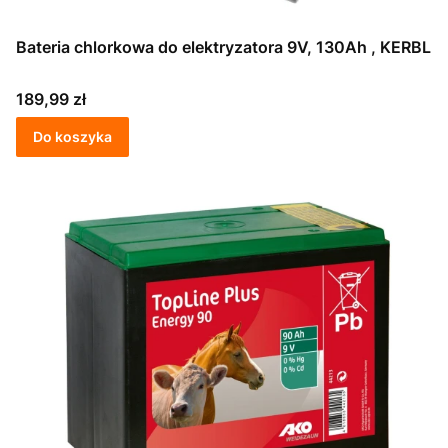
Bateria chlorkowa do elektryzatora 9V, 130Ah , KERBL
Cena
189,99 zł
Do koszyka