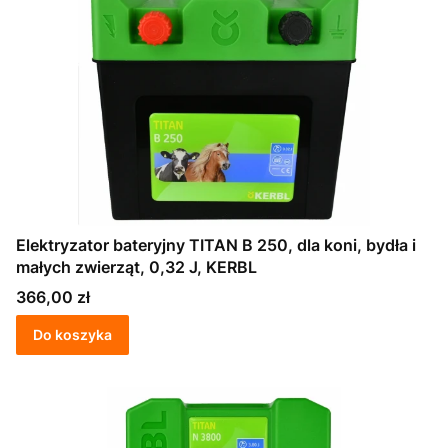
Elektryzator bateryjny TITAN B 250, dla koni, bydła i
małych zwierząt, 0,32 J, KERBL
Cena
366,00 zł
Do koszyka