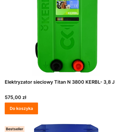
Elektryzator sieciowy Titan N 3800 KERBL- 3,8 J
Cena
575,00 zł
Do koszyka
Bestseller