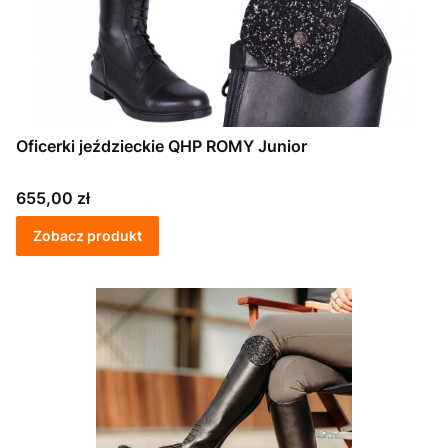
Oficerki jeździeckie QHP ROMY Junior
Cena
655,00 zł
Zobacz produkt