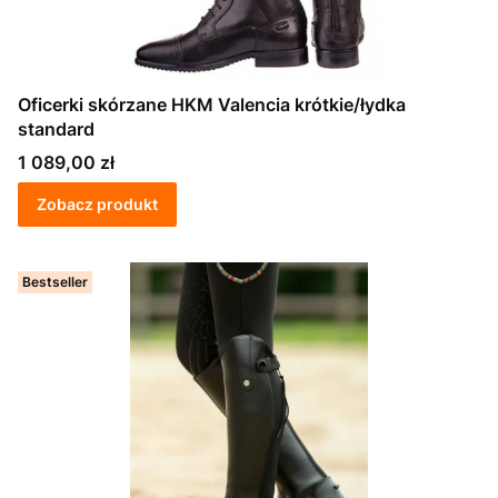
Oficerki skórzane HKM Valencia krótkie/łydka
standard
Cena
1 089,00 zł
Zobacz produkt
Bestseller