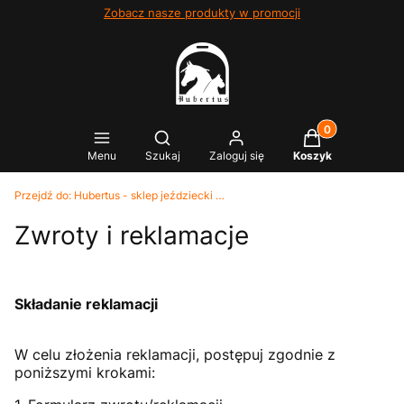
Zobacz nasze produkty w promocji
Produkty w kosz
Otwórz wyszukiwarkę
Menu
Szukaj
Zaloguj się
Koszyk
Przejdź do:
Hubertus - sklep jeździecki Kielce
Zwroty i reklamacje
Składanie reklamacji
W celu złożenia reklamacji, postępuj zgodnie z
poniższymi krokami: