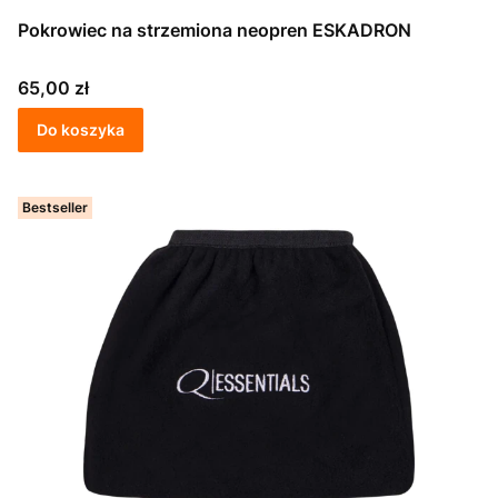
Pokrowiec na strzemiona neopren ESKADRON
Cena
65,00 zł
Do koszyka
Bestseller