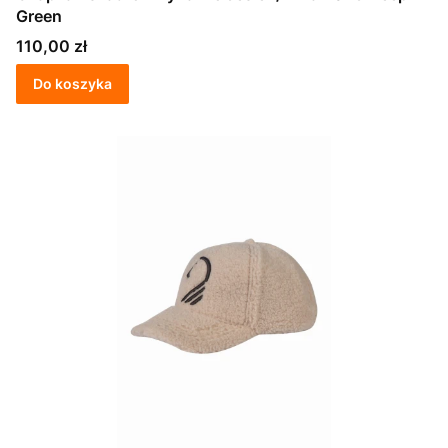
Green
Cena
110,00 zł
Do koszyka