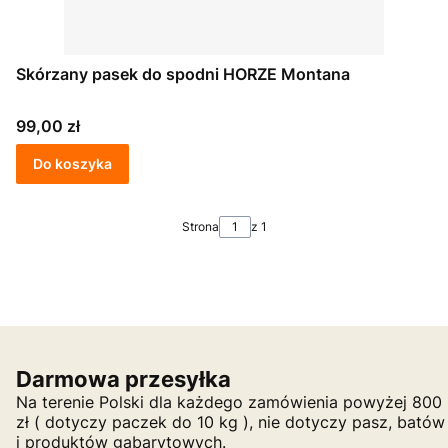
Skórzany pasek do spodni HORZE Montana
Cena
99,00 zł
Do koszyka
Strona
z 1
Darmowa przesyłka
Na terenie Polski dla każdego zamówienia powyżej 800
zł ( dotyczy paczek do 10 kg ), nie dotyczy pasz, batów
i produktów gabarytowych.