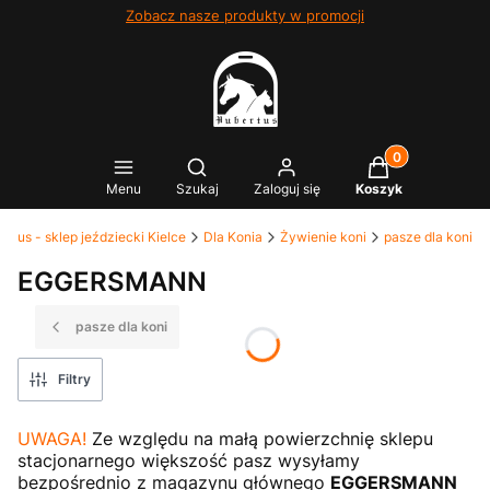
Zobacz nasze produkty w promocji
Produkty w kosz
Otwórz wyszukiwarkę
Menu
Szukaj
Zaloguj się
Koszyk
ertus - sklep jeździecki Kielce
Dla Konia
Żywienie koni
pasze dla koni
EGGERSMANN
pasze dla koni
Filtry
UWAGA!
Ze względu na małą powierzchnię sklepu
stacjonarnego większość pasz wysyłamy
bezpośrednio z magazynu głównego
EGGERSMANN