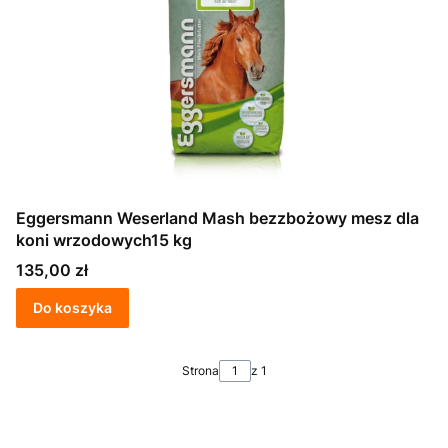
Eggersmann Weserland Mash bezzbożowy mesz dla
koni wrzodowych15 kg
Cena
135,00 zł
Do koszyka
Strona
z 1