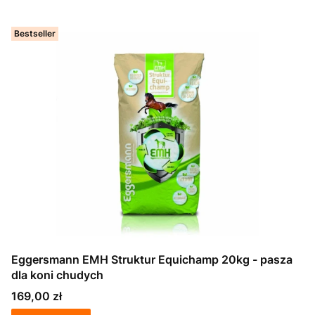
Bestseller
Eggersmann EMH Struktur Equichamp 20kg - pasza
dla koni chudych
Cena
169,00 zł