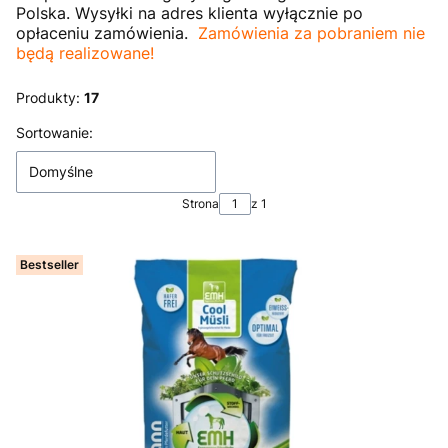
Polska. Wysyłki na adres klienta wyłącznie po
opłaceniu zamówienia.
Zamówienia za pobraniem nie
będą realizowane!
Produkty:
17
Lista produktów
Sortowanie:
Domyślne
Strona
z 1
Bestseller