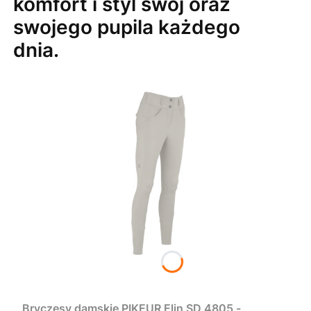
komfort i styl swój oraz
swojego pupila każdego
dnia.
Bryczesy damskie PIKEUR Elin SD 4805 -