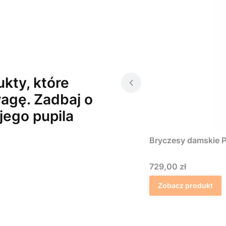
kty, które
agę. Zadbaj o
jego pupila
Bryczesy damskie P
Cena
729,00 zł
Zobacz produkt