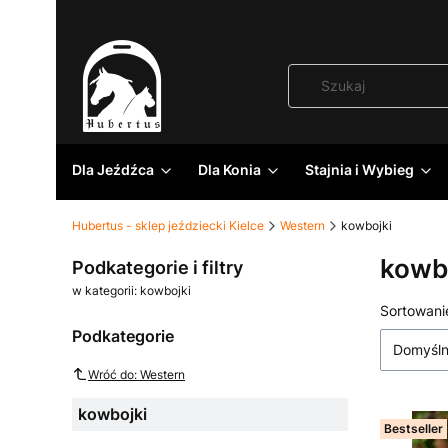
Dla Jeźdźca
Dla Konia
Stajnia i Wybieg
Hubertus - sklep jeździecki Kielce
Western
kowbojki
kowb
Podkategorie i filtry
w kategorii: kowbojki
Lista
Sortowani
Podkategorie
Domyśl
Wróć do: Western
kowbojki
Bestseller