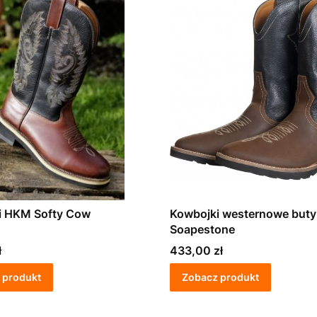
i HKM Softy Cow
Kowbojki westernowe but
Soapestone
Cena
ł
433,00 zł
 produkt
Zobacz produkt