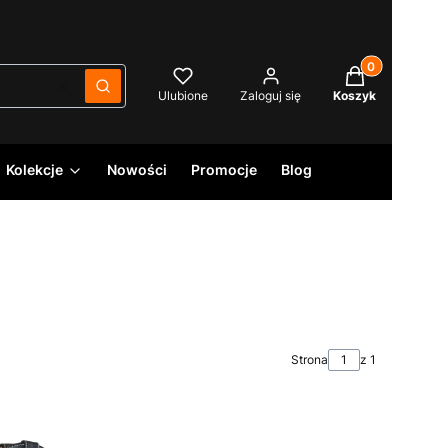
Produkty w kos
Wyczyść
Szukaj
Ulubione
Zaloguj się
Koszyk
Kolekcje
Nowości
Promocje
Blog
Strona
z 1