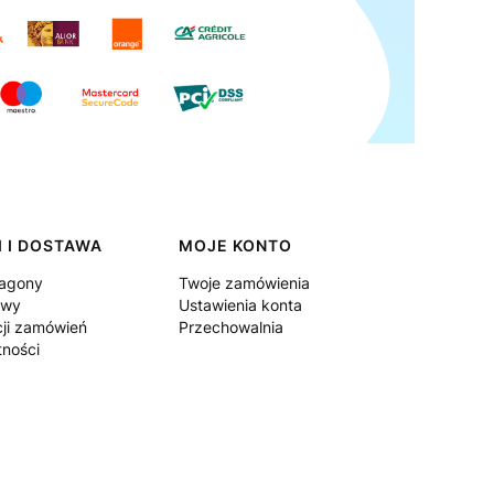
 I DOSTAWA
MOJE KONTO
ragony
Twoje zamówienia
awy
Ustawienia konta
cji zamówień
Przechowalnia
tności