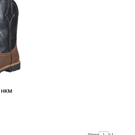
y HKM
Strona
z 1