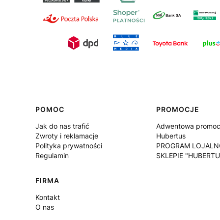
Linki w stopce
POMOC
PROMOCJE
Jak do nas trafić
Adwentowa promocj
Zwroty i reklamacje
Hubertus
Polityka prywatności
PROGRAM LOJALN
Regulamin
SKLEPIE "HUBERTU
FIRMA
Kontakt
O nas