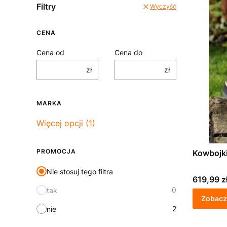
Filtry
Wyczyść
CENA
Cena od
Cena do
zł
zł
MARKA
Marka
Więcej opcji (1)
PROMOCJA
Kowbojk
Nie stosuj tego filtra
Cena
619,99 z
0
tak
Zobacz
2
nie