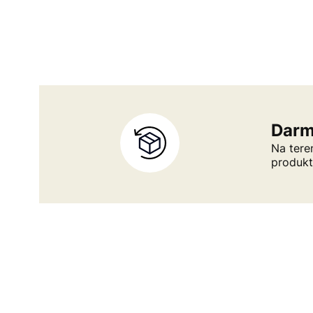
Darm
Na tere
produk