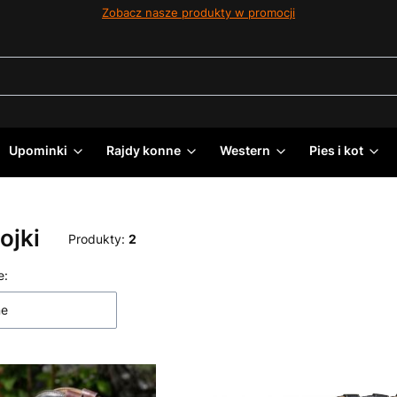
Zobacz nasze produkty w promocji
Upominki
Rajdy konne
Western
Pies i kot
ojki
Produkty:
2
 produktów
e:
ne