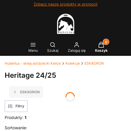
Zobacz nasze produkty w promocji
Produkty w kosz
Otwórz wyszukiwarkę
Menu
Szukaj
Zaloguj się
Koszyk
Hubertus - sklep jeździecki Kielce
Kolekcje
ESKADRON
Heritage 24/25
ESKADRON
Filtry
Produkty:
1
Lista produktów
Sortowanie: