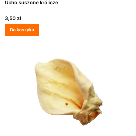
Ucho suszone królicze
Cena
3,50 zł
Do koszyka