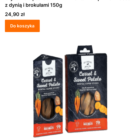
z dynią i brokułami 150g
Cena
24,90 zł
Do koszyka