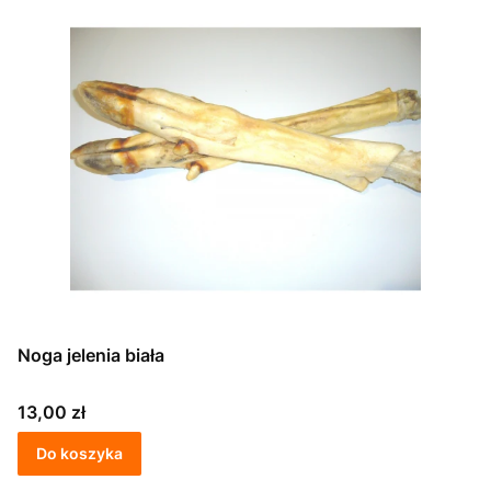
Noga jelenia biała
Cena
13,00 zł
Do koszyka