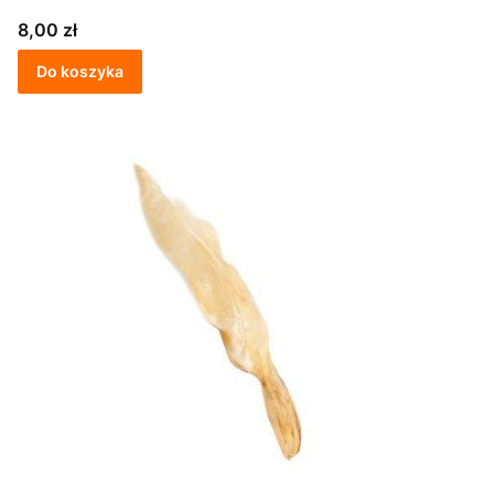
Cena
8,00 zł
Do koszyka