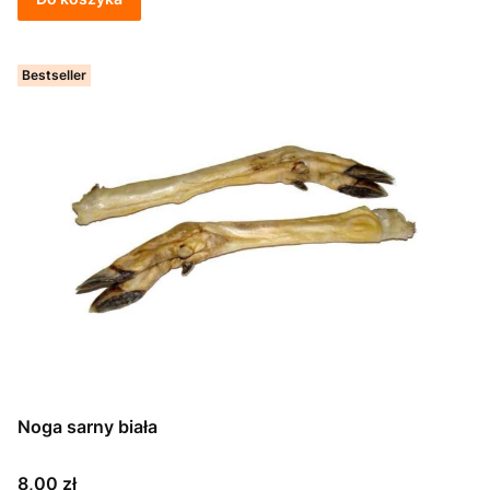
Bestseller
Noga sarny biała
Cena
8,00 zł