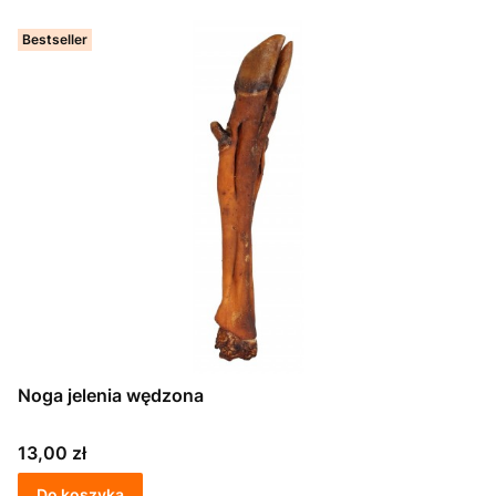
Bestseller
Noga jelenia wędzona
Cena
13,00 zł
Do koszyka