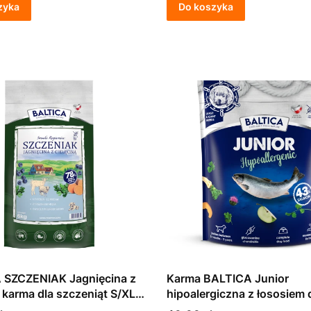
zyka
Do koszyka
 SZCZENIAK Jagnięcina z
Karma BALTICA Junior
ą karma dla szczeniąt S/XL
hipoalergiczna z łososiem 
szczeniąt dużych ras 1kg