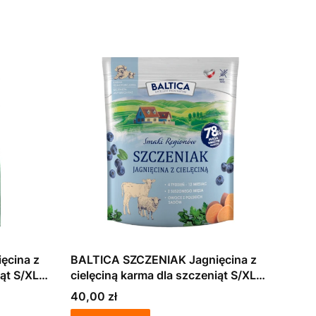
ęcina z
BALTICA SZCZENIAK Jagnięcina z
iąt S/XL
cielęciną karma dla szczeniąt S/XL
1kg
Cena
40,00 zł