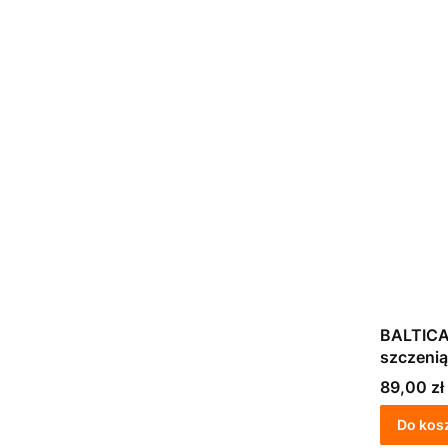
BALTICA
szczenią
M/L 3kg
Cena
89,00 zł
Do kos