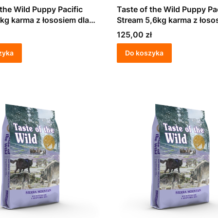
 the Wild Puppy Pacific
Taste of the Wild Puppy Pac
kg karma z łososiem dla
Stream 5,6kg karma z łoso
t
szczeniąt
Cena
125,00 zł
zyka
Do koszyka