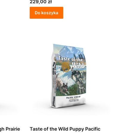
Cena
229,00 zł
Do koszyka
h Prairie
Taste of the Wild Puppy Pacific