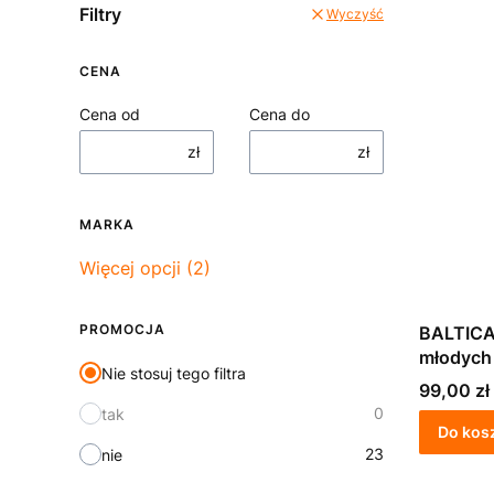
Filtry
Wyczyść
CENA
Cena od
Cena do
zł
zł
MARKA
Marka
Więcej opcji (2)
PROMOCJA
BALTICA
młodych
Nie stosuj tego filtra
Hypoalle
Cena
99,00 zł
0
tak
Do kos
23
nie