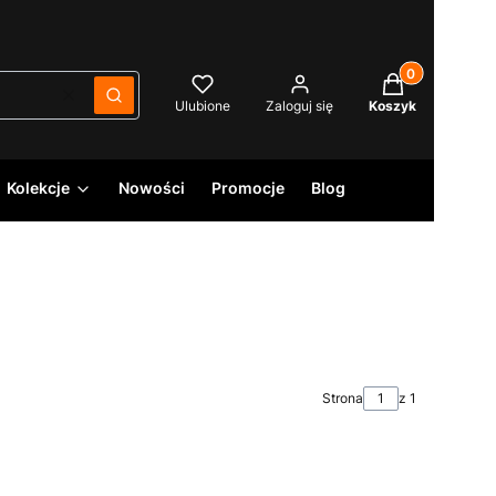
Produkty w kos
Wyczyść
Szukaj
Ulubione
Zaloguj się
Koszyk
Kolekcje
Nowości
Promocje
Blog
Strona
z 1