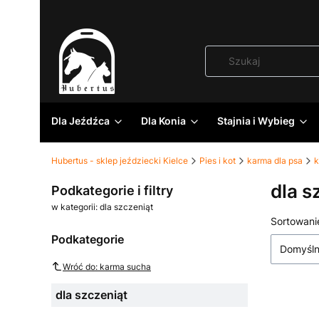
Dla Jeźdźca
Dla Konia
Stajnia i Wybieg
Hubertus - sklep jeździecki Kielce
Pies i kot
karma dla psa
k
dla s
Podkategorie i filtry
w kategorii: dla szczeniąt
Lista
Sortowani
Podkategorie
Domyśl
Wróć do: karma sucha
dla szczeniąt