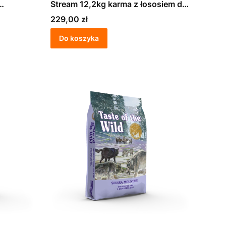
Stream 12,2kg karma z łososiem dla
szczeniąt
Cena
229,00 zł
Do koszyka