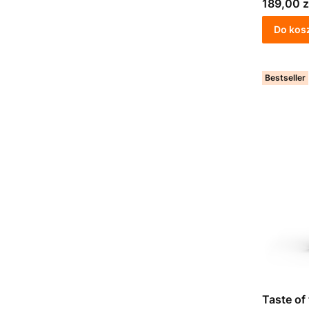
Cena
189,00 z
Do kos
Bestseller
Taste of