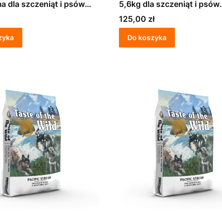
a dla szczeniąt i psów
5,6kg dla szczeniąt i psów
ch
dorosłych
Cena
125,00 zł
zyka
Do koszyka