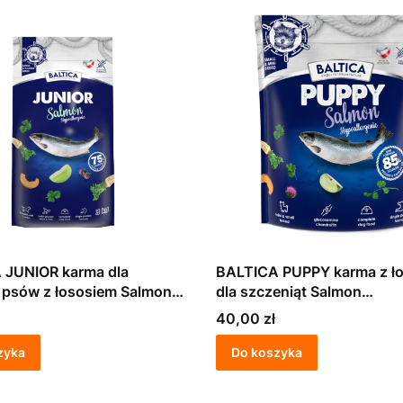
 JUNIOR karma dla
BALTICA PUPPY karma z łososiem
 psów z łososiem Salmon
dla szczeniąt Salmon
rgenic M/XL 3kg
Hypoallergenic XS/S 1kg
Cena
40,00 zł
zyka
Do koszyka