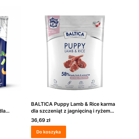
BALTICA Puppy Lamb & Rice karma
dla
dla szczeniąt z jagnięciną i ryżem
1kg
Cena
36,69 zł
Do koszyka