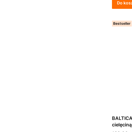
Do kos
Bestseller
BALTICA
cielęcin
6kg