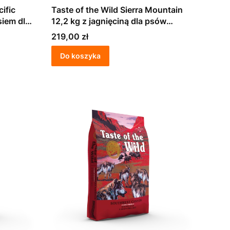
ific
Taste of the Wild Sierra Mountain
siem dla
12,2 kg z jagnięciną dla psów
młodych i dorosłych
Cena
219,00 zł
Do koszyka