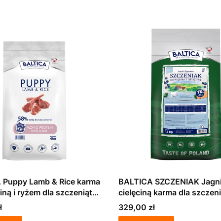
 Puppy Lamb & Rice karma
BALTICA SZCZENIAK Jagni
iną i ryżem dla szczeniąt
cielęciną karma dla szczen
12kg
Cena
ł
329,00 zł