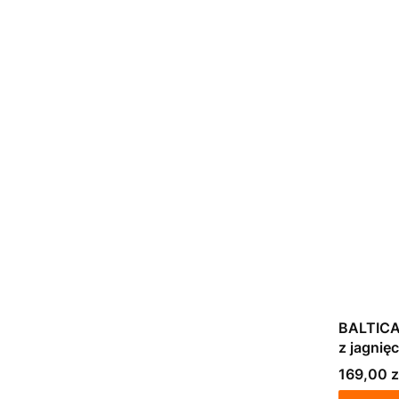
BALTICA
z jagnięc
6kg
Cena
169,00 z