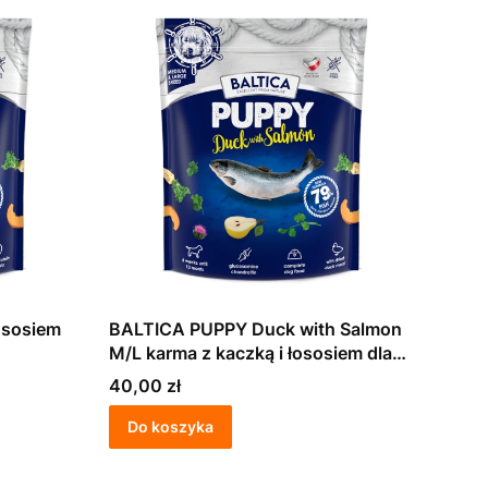
BALTICA PUPPY Duck with Salmon
M/L karma z kaczką i łososiem dla
szczeniąt1kg
Cena
40,00 zł
Do koszyka