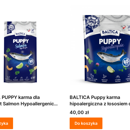
 PUPPY karma dla
BALTICA Puppy karma
t Salmon Hypoallergenic
hipoalergiczna z łososiem 
szczeniąt małych ras 1 kg
Cena
40,00 zł
zyka
Do koszyka