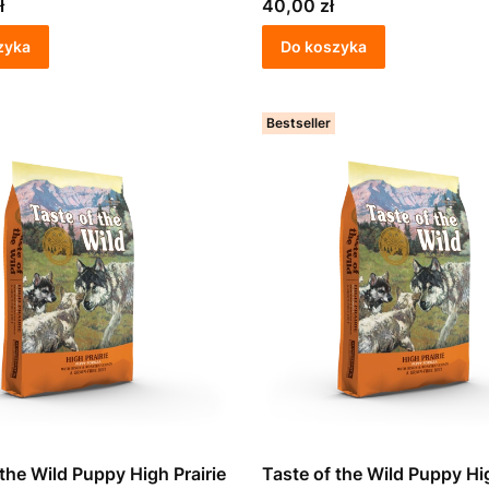
Cena
ł
40,00 zł
zyka
Do koszyka
Bestseller
 the Wild Puppy High Prairie
Taste of the Wild Puppy Hig