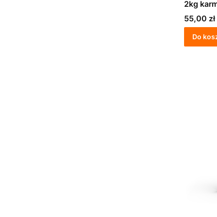
2kg karm
dorosły
Cena
55,00 zł
Do kos