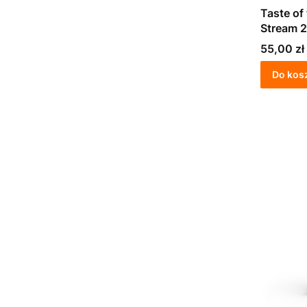
Taste of
Stream 2
szczenią
Cena
55,00 zł
Do kos