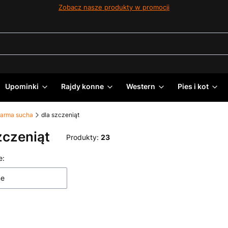
Zobacz nasze produkty w promocji
Upominki
Rajdy konne
Western
Pies i kot
arma sucha
dla szczeniąt
zczeniąt
Produkty:
23
 produktów
e:
ne