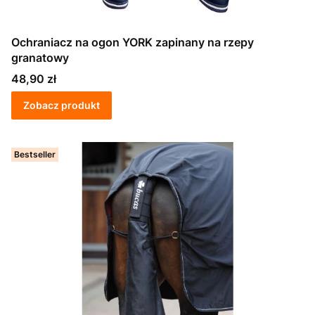
Ochraniacz na ogon YORK zapinany na rzepy
granatowy
Cena
48,90 zł
Zobacz produkt
Bestseller