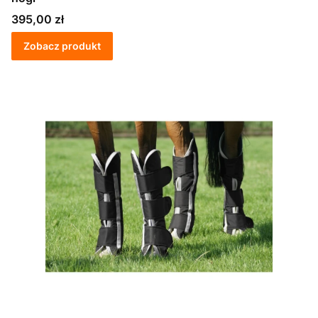
Cena
395,00 zł
Zobacz produkt