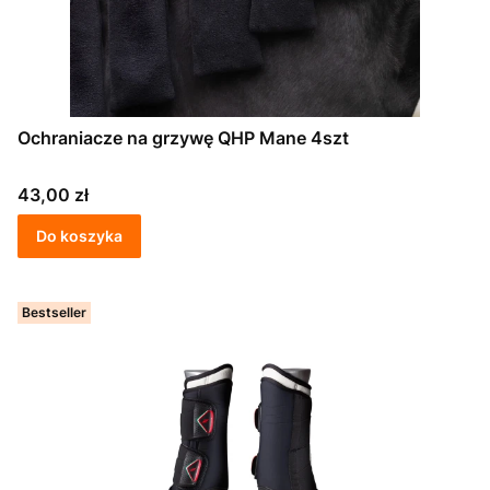
Ochraniacze na grzywę QHP Mane 4szt
Cena
43,00 zł
Do koszyka
Bestseller