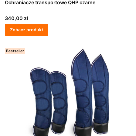
Ochraniacze transportowe QHP czarne
Cena
340,00 zł
Zobacz produkt
Bestseller