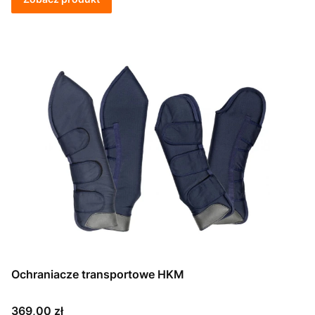
Ochraniacze transportowe HKM
Cena
369,00 zł