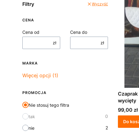
Filtry
Wyczyść
CENA
Cena od
Cena do
zł
zł
MARKA
Marka
Więcej opcji (1)
PROMOCJA
Czaprak biały z kieszenią na żel
wycięty
Nie stosuj tego filtra
Cena
99,00 zł
0
tak
Do kos
2
nie