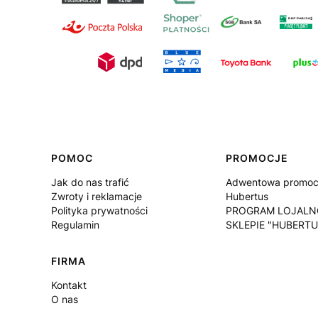
Linki w stopce
POMOC
PROMOCJE
Jak do nas trafić
Adwentowa promocj
Zwroty i reklamacje
Hubertus
Polityka prywatności
PROGRAM LOJALN
Regulamin
SKLEPIE "HUBERTU
FIRMA
Kontakt
O nas