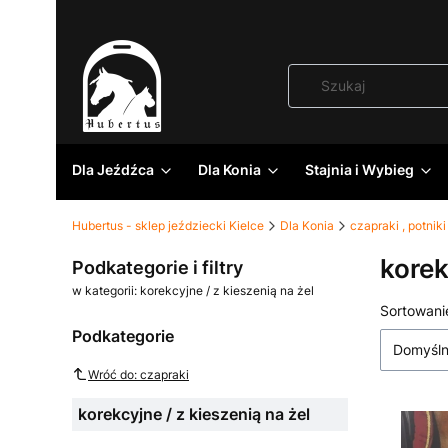
Dla Jeźdźca
Dla Konia
Stajnia i Wybieg
Hubertus - sklep jeździecki Kielce
Dla Konia
czapraki , potniki
korek
Podkategorie i filtry
w kategorii: korekcyjne / z kieszenią na żel
Lista
Sortowani
Podkategorie
Domyśl
Wróć do: czapraki
korekcyjne / z kieszenią na żel