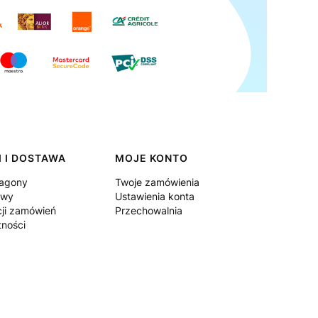
 I DOSTAWA
MOJE KONTO
ragony
Twoje zamówienia
awy
Ustawienia konta
cji zamówień
Przechowalnia
tności