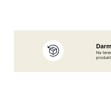
Darm
Na tere
produk