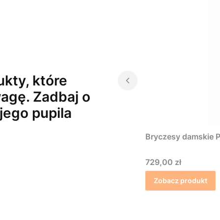
kty, które
agę. Zadbaj o
jego pupila
Bryczesy damskie P
Cena
729,00 zł
Zobacz produkt