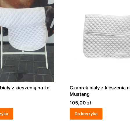
Czaprak biały z kieszenią n
Mustang
Cena
105,00 zł
zyka
Do koszyka