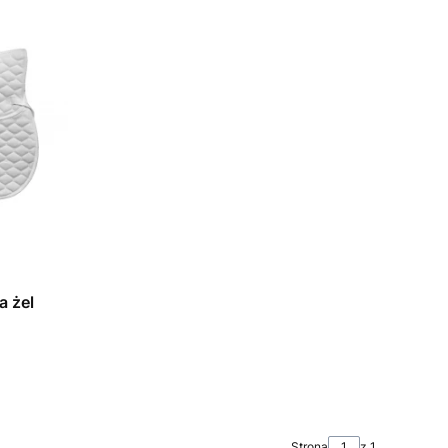
a żel
Strona
z 1