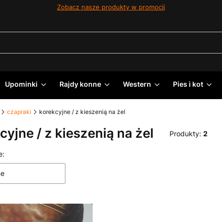
Zobacz nasze produkty w promocji
Upominki
Rajdy konne
Western
Pies i kot
czapraki
korekcyjne / z kieszenią na żel
cyjne / z kieszenią na żel
Produkty:
2
 produktów
e:
ne