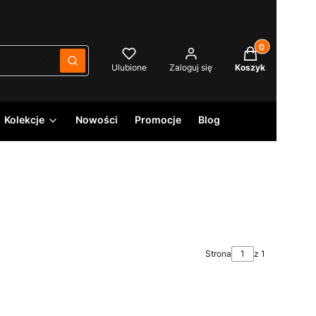
Produkty w kos
Wyczyść
Szukaj
Ulubione
Zaloguj się
Koszyk
Kolekcje
Nowości
Promocje
Blog
Strona
z 1