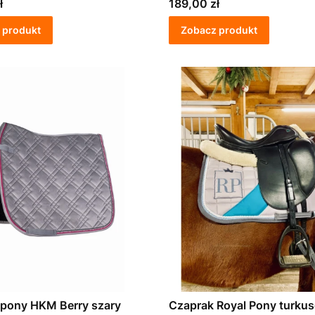
Cena
ł
189,00 zł
 produkt
Zobacz produkt
 pony HKM Berry szary
Czaprak Royal Pony turku