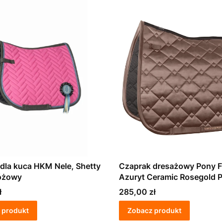
dla kuca HKM Nele, Shetty
Czaprak dresażowy Pony Fa
różowy
Azuryt Ceramic Rosegold 
Cena
ł
285,00 zł
 produkt
Zobacz produkt