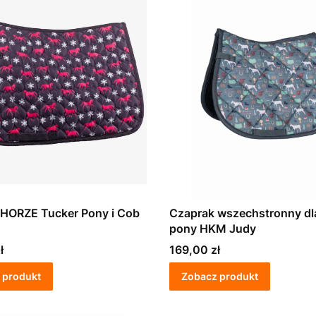
Czaprak HORZE Tucker Pony i Cob
Czaprak wszechstronny dla kuca
pony HKM Judy
Cena
ł
169,00 zł
 produkt
Zobacz produkt