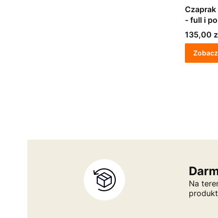
Czaprak
- full i p
Cena
135,00 z
Zobacz
Darm
Na tere
produk