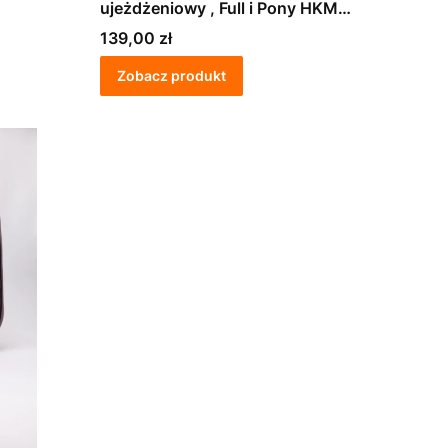
ujeżdżeniowy , Full i Pony HKM
Bologna
Cena
139,00 zł
Zobacz produkt