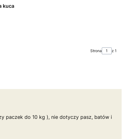
a kuca
Strona
z 1
y paczek do 10 kg ), nie dotyczy pasz, batów i