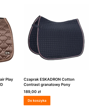
ir Play
Czaprak ESKADRON Cotton
PD
Contrast granatowy Pony
Cena
189,00 zł
Do koszyka