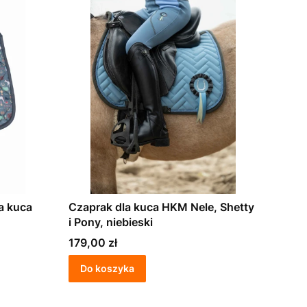
Czaprak dla kuca HKM Nele, Shetty
i Pony, niebieski
Cena
179,00 zł
Do koszyka