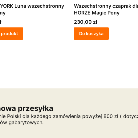
 YORK Luna wszechstronny
Wszechstronny czaprak dl
ony
HORZE Magic Pony
Cena
ł
230,00 zł
 produkt
Do koszyka
owa przesyłka
nie Polski dla każdego zamówienia powyżej 800 zł ( dotycz
tów gabarytowych.