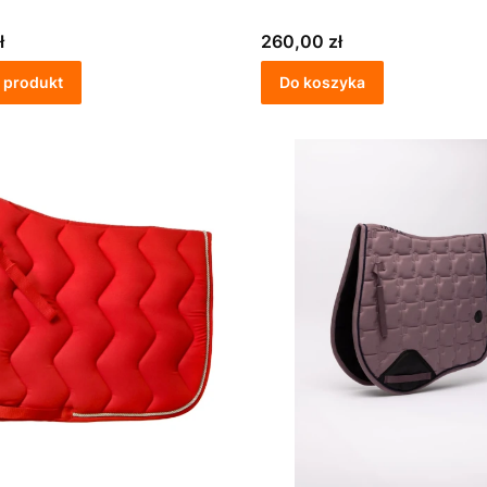
Cena
ł
260,00 zł
 produkt
Do koszyka