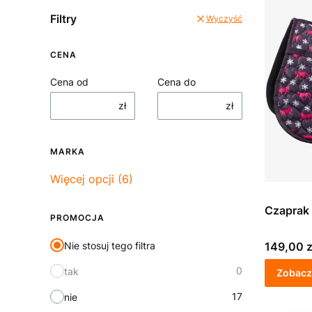
Filtry
Wyczyść
CENA
Cena od
Cena do
zł
zł
MARKA
Marka
Więcej opcji (6)
PROMOCJA
Cena
Nie stosuj tego filtra
149,00 z
0
tak
Zobacz
17
nie