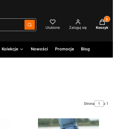
Produkty w kos
Wyczyść
Szukaj
Ulubione
Zaloguj się
Koszyk
Kolekcje
Nowości
Promocje
Blog
Strona
z 1