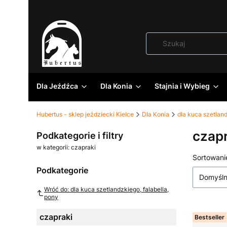
Dla Jeźdźca
Dla Konia
Stajnia i Wybieg
Hubertus - sklep jeździecki Kielce
Dla Konia
dla kuca szetland
czapr
Podkategorie i filtry
w kategorii: czapraki
Lista
Sortowani
Podkategorie
Domyśl
Wróć do: dla kuca szetlandzkiego, falabella,
pony
czapraki
Bestseller