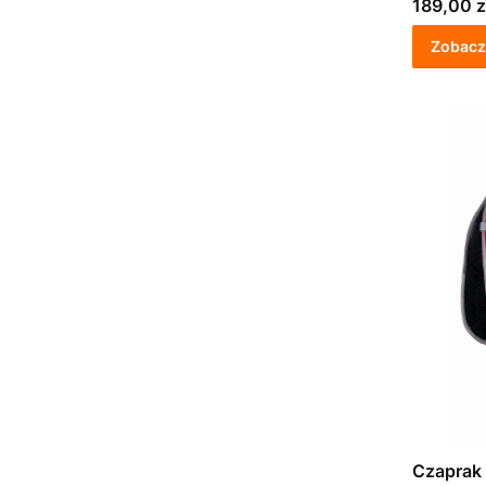
Cena
189,00 z
Zobacz
Czaprak