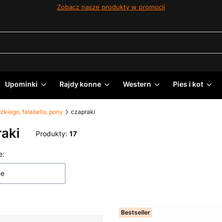
Zobacz nasze produkty w promocji
Upominki
Rajdy konne
Western
Pies i kot
zkiego, falabella, pony
czapraki
aki
Produkty:
17
 produktów
e:
ne
Bestseller