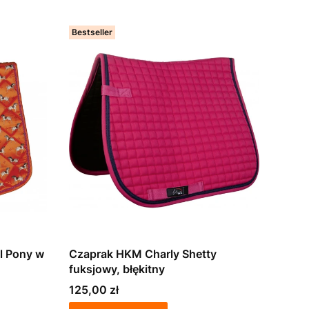
Bestseller
l Pony w
Czaprak HKM Charly Shetty
fuksjowy, błękitny
Cena
125,00 zł