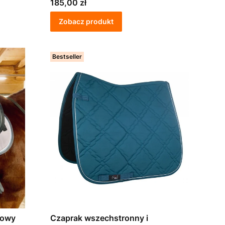
Cena
185,00 zł
Zobacz produkt
Bestseller
sowy
Czaprak wszechstronny i