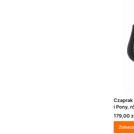
Czaprak 
i Pony, 
Cena
179,00 z
Zobacz