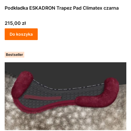
Podkładka ESKADRON Trapez Pad Climatex czarna
Cena
215,00 zł
Do koszyka
Bestseller