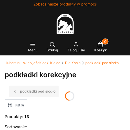
Zobacz nasze produkty w promocji
Produkty w kosz
Otwórz wyszukiwarkę
Menu
Szukaj
Zaloguj się
Koszyk
Hubertus - sklep jeździecki Kielce
Dla Konia
podkładki pod siodło
podkładki korekcyjne
podkładki pod siodło
Filtry
Produkty:
13
Lista produktów
Sortowanie: