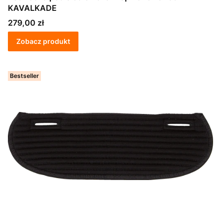
KAVALKADE
Cena
279,00 zł
Zobacz produkt
Bestseller