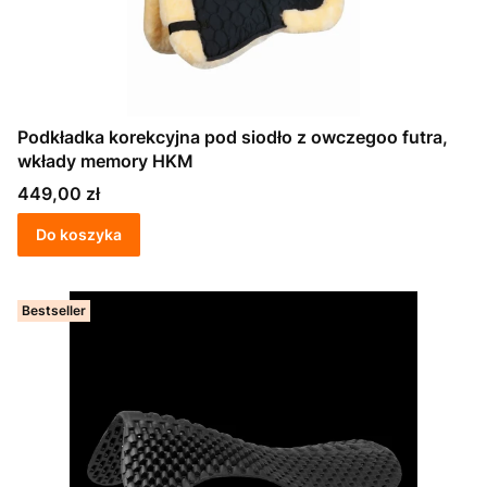
Podkładka korekcyjna pod siodło z owczegoo futra,
wkłady memory HKM
Cena
449,00 zł
Do koszyka
Bestseller