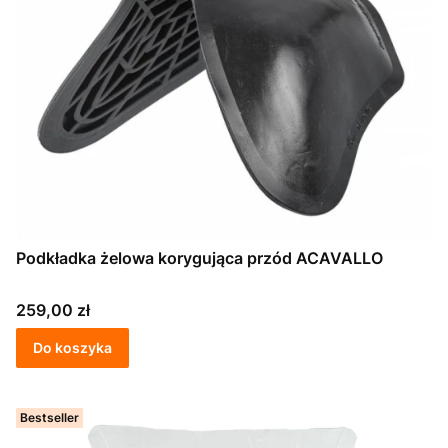
Podkładka żelowa korygująca przód ACAVALLO
Cena
259,00 zł
Do koszyka
Bestseller