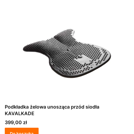
Podkładka żelowa unosząca przód siodła
KAVALKADE
Cena
399,00 zł
Do koszyka