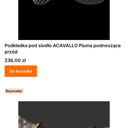
Podkładka pod siodło ACAVALLO Piuma podnosząca
przód
Cena
236,00 zł
Do koszyka
Bestseller