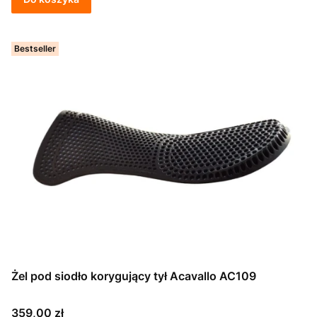
Bestseller
Żel pod siodło korygujący tył Acavallo AC109
Cena
359,00 zł