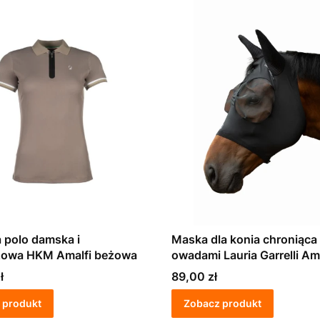
 polo damska i
Maska dla konia chroniąca
żowa HKM Amalfi beżowa
owadami Lauria Garrelli Ama
Cena
ł
89,00 zł
 produkt
Zobacz produkt