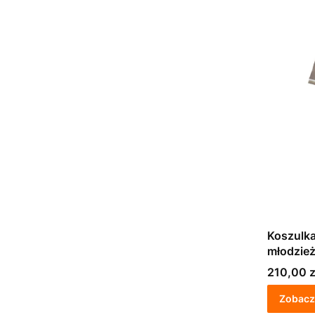
Koszulka
młodzie
Cena
210,00 z
Zobacz