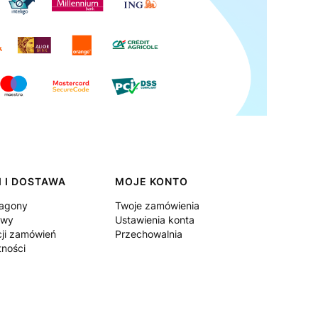
 I DOSTAWA
MOJE KONTO
ragony
Twoje zamówienia
awy
Ustawienia konta
cji zamówień
Przechowalnia
tności