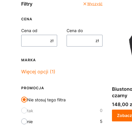
Filtry
Wyczyść
CENA
Cena od
Cena do
zł
zł
MARKA
Marka
Więcej opcji (1)
PROMOCJA
Biuston
czarny
Nie stosuj tego filtra
Cena
148,00 z
0
tak
Zobacz
5
nie