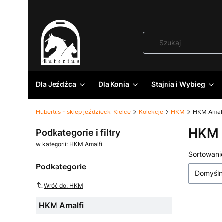
Dla Jeźdźca
Dla Konia
Stajnia i Wybieg
Hubertus - sklep jeździecki Kielce
Kolekcje
HKM
HKM Amal
HKM 
Podkategorie i filtry
w kategorii: HKM Amalfi
Lista
Sortowani
Podkategorie
Domyśl
Wróć do: HKM
HKM Amalfi