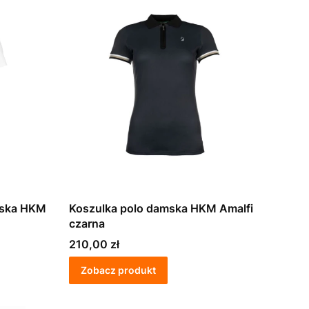
mska HKM
Koszulka polo damska HKM Amalfi
czarna
Cena
210,00 zł
Zobacz produkt