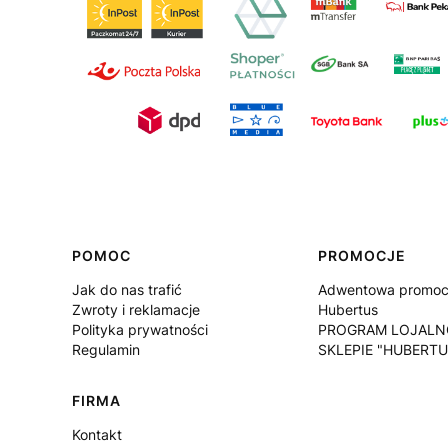
Linki w stopce
POMOC
PROMOCJE
Jak do nas trafić
Adwentowa promocj
Zwroty i reklamacje
Hubertus
Polityka prywatności
PROGRAM LOJALN
Regulamin
SKLEPIE "HUBERTU
FIRMA
Kontakt