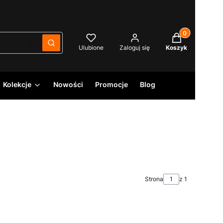
Produkty w kos
Wyczyść
Szukaj
Ulubione
Zaloguj się
Koszyk
Kolekcje
Nowości
Promocje
Blog
Strona
z 1