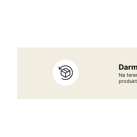
Darm
Na tere
produk