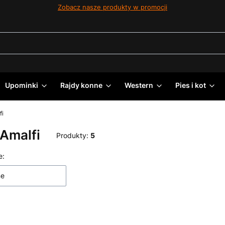
Zobacz nasze produkty w promocji
Upominki
Rajdy konne
Western
Pies i kot
fi
Amalfi
Produkty:
5
 produktów
e:
ne