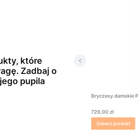
kty, które
agę. Zadbaj o
jego pupila
Bryczesy damskie P
Cena
729,00 zł
Zobacz produkt