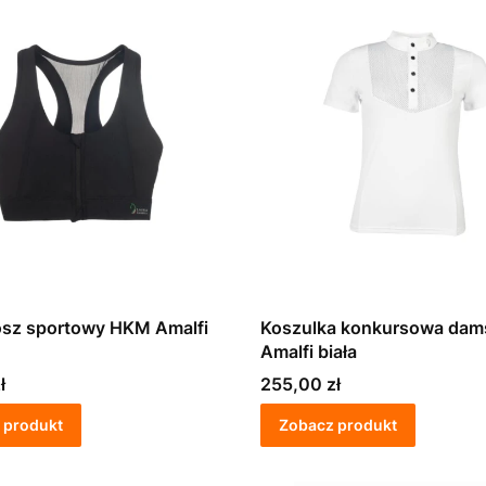
osz sportowy HKM Amalfi
Koszulka konkursowa da
Amalfi biała
Cena
ł
255,00 zł
 produkt
Zobacz produkt