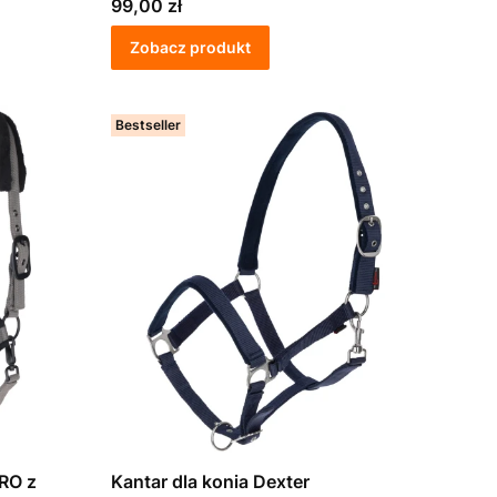
Cena
99,00 zł
Zobacz produkt
Bestseller
RO z
Kantar dla konia Dexter