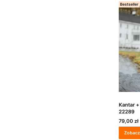
Bestseller
Kantar +
22289
Cena
79,00 zł
Zobacz