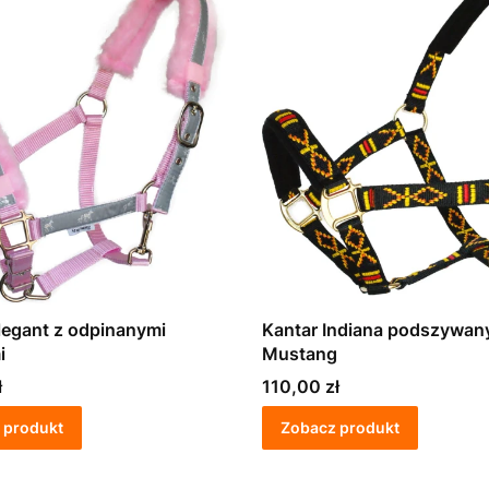
legant z odpinanymi
Kantar Indiana podszywany
i
Mustang
Cena
ł
110,00 zł
 produkt
Zobacz produkt