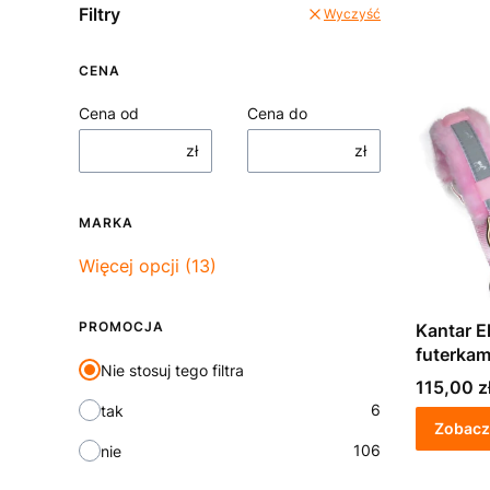
Filtry
Wyczyść
CENA
Cena od
Cena do
zł
zł
MARKA
Marka
Więcej opcji (13)
PROMOCJA
Kantar E
futerkam
Nie stosuj tego filtra
Cena
115,00 z
6
tak
Zobacz
106
nie