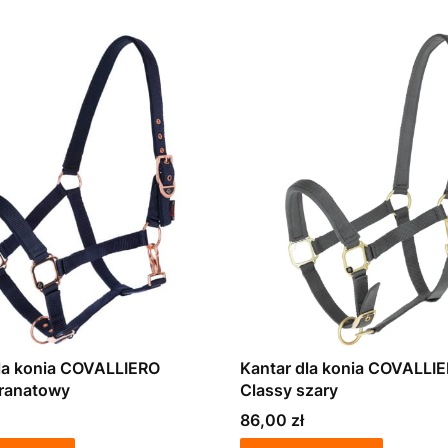
la konia COVALLIERO
Kantar dla konia COVALLI
granatowy
Classy szary
Cena
86,00 zł