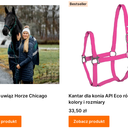
Bestseller
 uwiąz Horze Chicago
Kantar dla konia API Eco r
kolory i rozmiary
Cena
33,50 zł
 produkt
Zobacz produkt