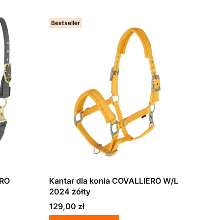
Bestseller
ERO
Kantar dla konia COVALLIERO W/L
2024 żółty
Cena
129,00 zł