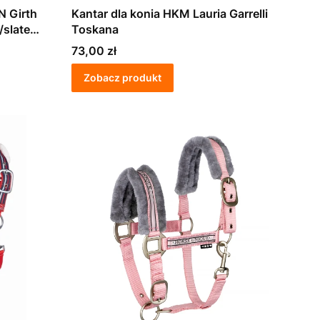
N Girth
Kantar dla konia HKM Lauria Garrelli
/slate
Toskana
Cena
73,00 zł
Zobacz produkt