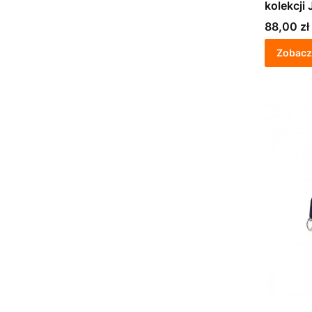
kolekcji
Cena
88,00 zł
Zobacz