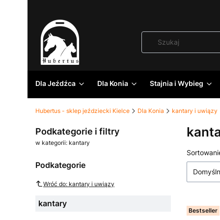
Dla Jeźdźca
Dla Konia
Stajnia i Wybieg
Hubertus - sklep jeździecki Kielce
Dla Konia
kantary i uwiązy
kant
Podkategorie i filtry
w kategorii: kantary
Lista
Sortowani
Podkategorie
Domyśl
Wróć do: kantary i uwiązy
kantary
Bestseller