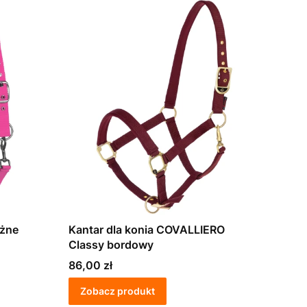
óżne
Kantar dla konia COVALLIERO
Classy bordowy
Cena
86,00 zł
Zobacz produkt