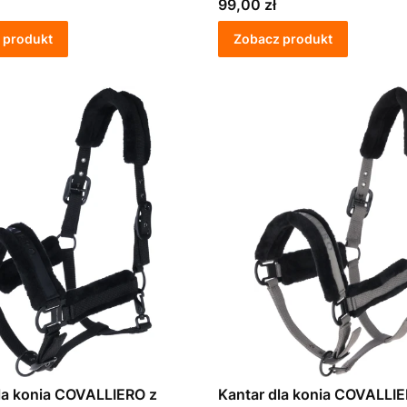
Cena
99,00 zł
 produkt
Zobacz produkt
la konia COVALLIERO z
Kantar dla konia COVALLIE