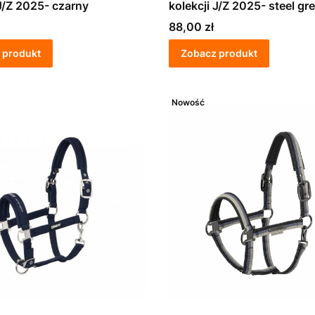
 J/Z 2025- czarny
kolekcji J/Z 2025- steel gr
Cena
88,00 zł
 produkt
Zobacz produkt
Nowość