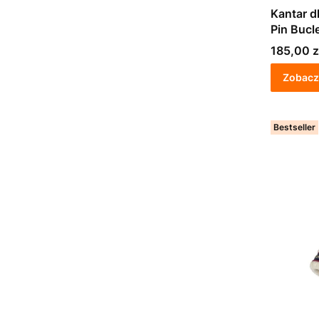
Kantar 
Cena
185,00 z
Zobacz
Bestseller