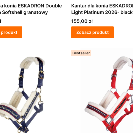
dla konia ESKADRON Double
Kantar dla konia ESKADRO
Pin Bucle Softshell granatowy
Light Platinum 2026- black
blue/pale grey
Cena
ł
155,00 zł
 produkt
Zobacz produkt
Bestseller