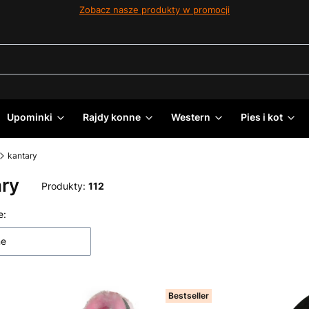
Zobacz nasze produkty w promocji
Upominki
Rajdy konne
Western
Pies i kot
kantary
ary
Produkty:
112
 produktów
e:
ne
Bestseller