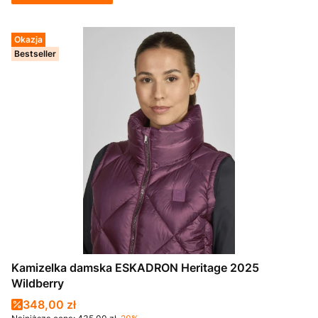
Okazja
Bestseller
Kamizelka damska ESKADRON Heritage 2025
Wildberry
Cena promocyjna
348,00 zł