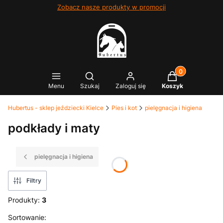
Zobacz nasze produkty w promocji
Produkty w kosz
Otwórz wyszukiwarkę
Menu
Szukaj
Zaloguj się
Koszyk
Hubertus - sklep jeździecki Kielce
Pies i kot
pielęgnacja i higiena
podkłady i maty
pielęgnacja i higiena
Filtry
Produkty:
3
Lista produktów
Sortowanie: