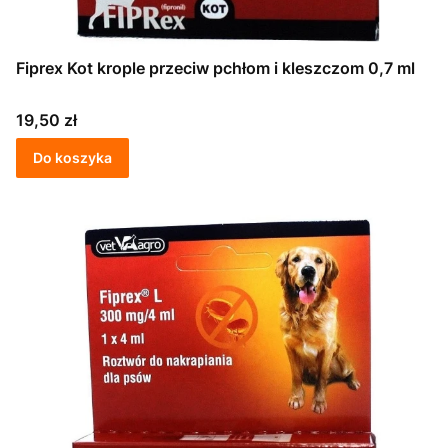
Fiprex Kot krople przeciw pchłom i kleszczom 0,7 ml
Cena
19,50 zł
Do koszyka