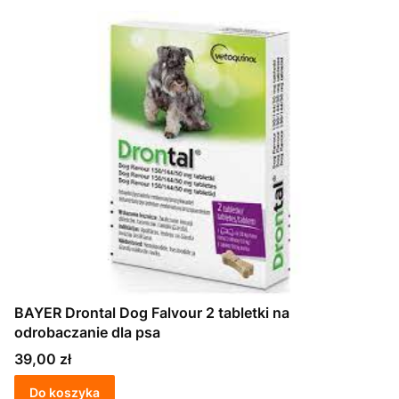
BAYER Drontal Dog Falvour 2 tabletki na
odrobaczanie dla psa
Cena
39,00 zł
Do koszyka