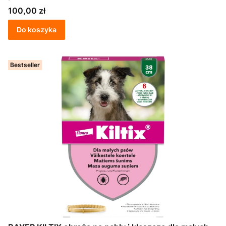
Cena
100,00 zł
Do koszyka
Bestseller