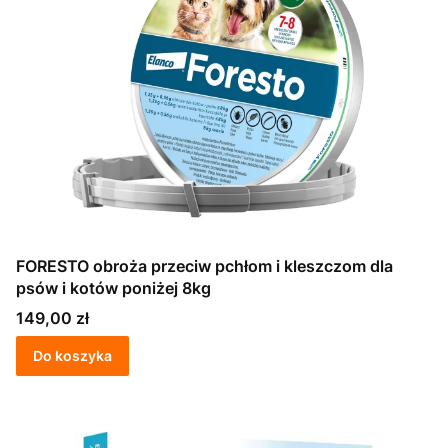
FORESTO obroża przeciw pchłom i kleszczom dla
psów i kotów poniżej 8kg
Cena
149,00 zł
Do koszyka