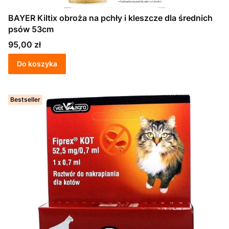
BAYER Kiltix obroża na pchły i kleszcze dla średnich
psów 53cm
Cena
95,00 zł
Do koszyka
Bestseller