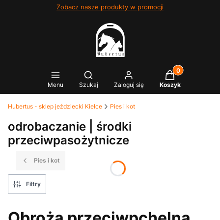
Zobacz nasze produkty w promocji
Produkty w kosz
Otwórz wyszukiwarkę
Menu
Szukaj
Zaloguj się
Koszyk
Hubertus - sklep jeździecki Kielce
Pies i kot
odrobaczanie | środki
przeciwpasożytnicze
Pies i kot
Filtry
Obroża przeciwpchelna,