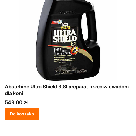
Absorbine Ultra Shield 3,8l preparat przeciw owadom
dla koni
Cena
549,00 zł
Do koszyka