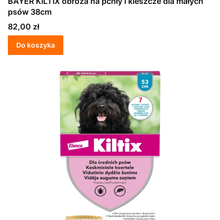
BAYER KILTIX obroża na pchły i kleszcze dla małych
psów 38cm
Cena
82,00 zł
Do koszyka