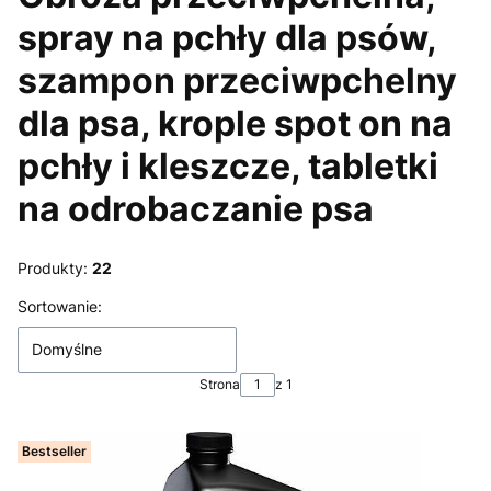
spray na pchły dla psów,
szampon przeciwpchelny
dla psa, krople spot on na
pchły i kleszcze, tabletki
na odrobaczanie psa
Produkty:
22
Lista produktów
Sortowanie:
Domyślne
Strona
z 1
Bestseller