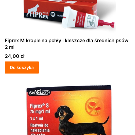
Fiprex M krople na pchły i kleszcze dla średnich psów
2 ml
Cena
24,00 zł
Do koszyka