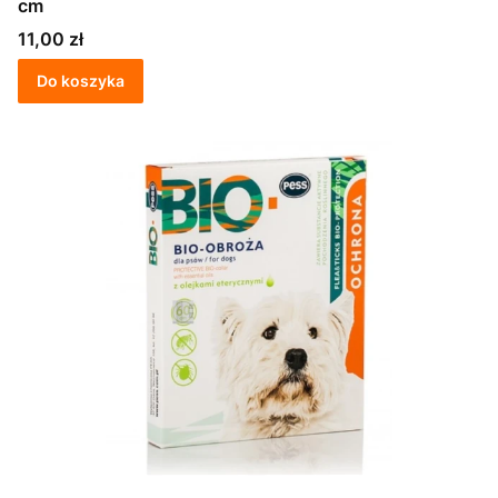
cm
Cena
11,00 zł
Do koszyka