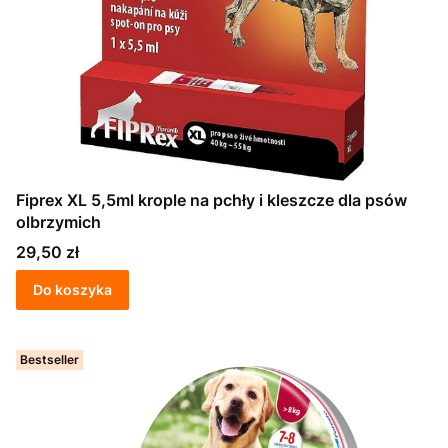
Fiprex XL 5,5ml krople na pchły i kleszcze dla psów
olbrzymich
Cena
29,50 zł
Do koszyka
Bestseller