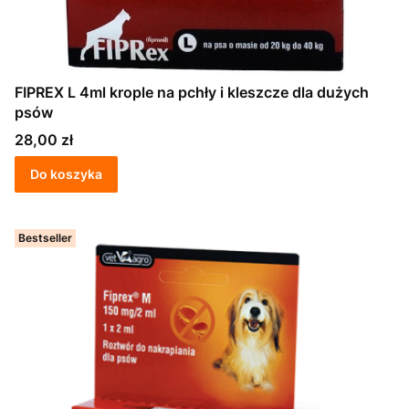
FIPREX L 4ml krople na pchły i kleszcze dla dużych
psów
Cena
28,00 zł
Do koszyka
Bestseller