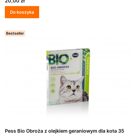
Cena
20,00 zł
Do koszyka
Bestseller
Pess Bio Obroża z olejkiem geraniowym dla kota 35