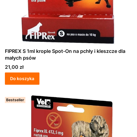
FIPREX S 1ml krople Spot-On na pchły i kleszcze dla
małych psów
Cena
21,00 zł
Do koszyka
Bestseller