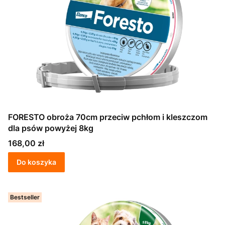
FORESTO obroża 70cm przeciw pchłom i kleszczom
dla psów powyżej 8kg
Cena
168,00 zł
Do koszyka
Bestseller