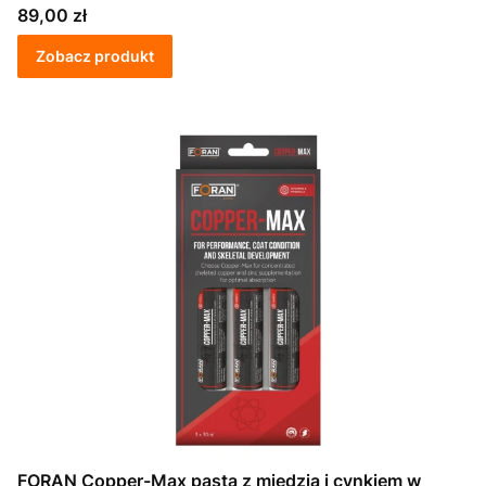
Cena
89,00 zł
Zobacz produkt
FORAN Copper-Max pasta z miedzią i cynkiem w