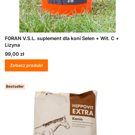
FORAN V.S.L. suplement dla koni Selen + Wit. C +
Lizyna
Cena
99,00 zł
Zobacz produkt
Bestseller