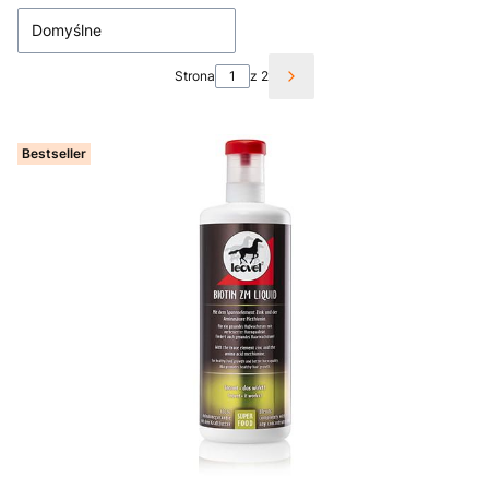
Domyślne
Strona
z 2
Następne produkty
Bestseller