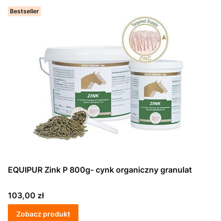
Bestseller
EQUIPUR Zink P 800g- cynk organiczny granulat
Cena
103,00 zł
Zobacz produkt