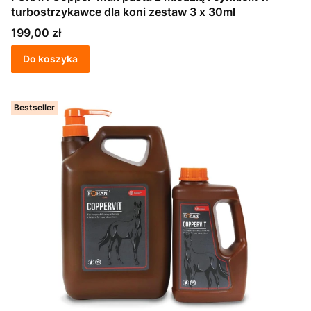
turbostrzykawce dla koni zestaw 3 x 30ml
Cena
199,00 zł
Do koszyka
Bestseller