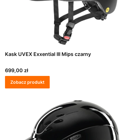
Kask UVEX Exxential III Mips czarny
Cena
699,00 zł
Zobacz produkt