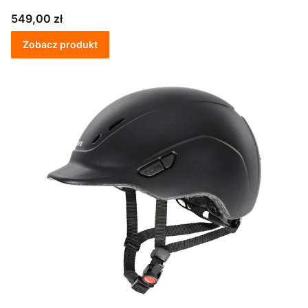
Cena
549,00 zł
Zobacz produkt