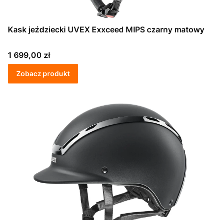
Kask jeździecki UVEX Exxceed MIPS czarny matowy
Cena
1 699,00 zł
Zobacz produkt