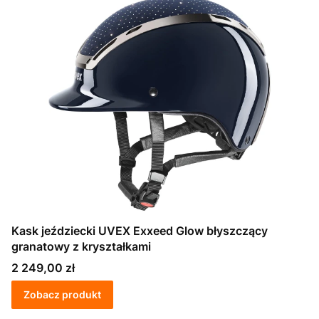
Kask jeździecki UVEX Exxeed Glow błyszczący
granatowy z kryształkami
Cena
2 249,00 zł
Zobacz produkt