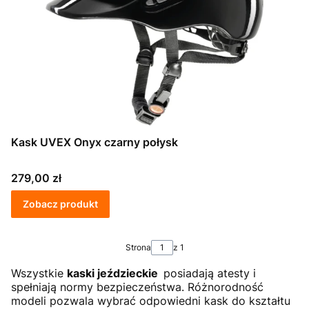
Kask UVEX Onyx czarny połysk
Cena
279,00 zł
Zobacz produkt
Strona
z 1
Wszystkie
kaski jeździeckie
posiadają atesty i
spełniają normy bezpieczeństwa. Różnorodność
modeli pozwala wybrać odpowiedni kask do kształtu