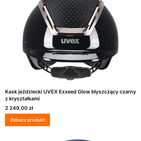
Kask jeździecki UVEX Exxeed Glow błyszczący czarny
z kryształkami
Cena
2 249,00 zł
Zobacz produkt