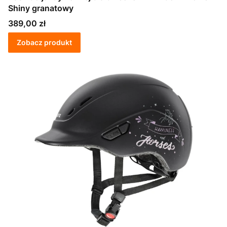
Shiny granatowy
Cena
389,00 zł
Zobacz produkt