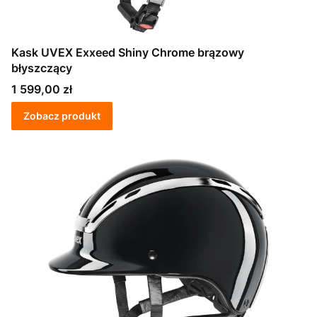
Kask UVEX Exxeed Shiny Chrome brązowy
błyszczący
Cena
1 599,00 zł
Zobacz produkt