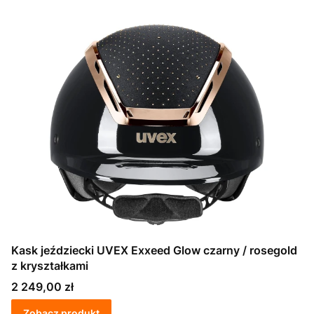
Kask jeździecki UVEX Exxeed Glow czarny / rosegold
z kryształkami
Cena
2 249,00 zł
Zobacz produkt