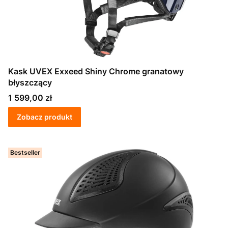
Kask UVEX Exxeed Shiny Chrome granatowy
błyszczący
Cena
1 599,00 zł
Zobacz produkt
Bestseller