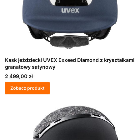
Kask jeździecki UVEX Exxeed Diamond z kryształkami
granatowy satynowy
Cena
2 499,00 zł
Zobacz produkt