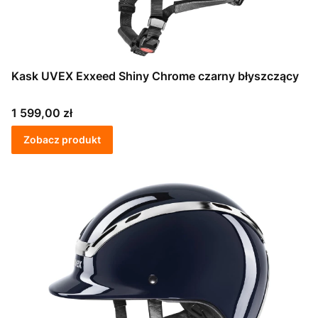
Kask UVEX Exxeed Shiny Chrome czarny błyszczący
Cena
1 599,00 zł
Zobacz produkt