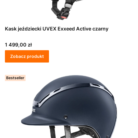
Kask jeździecki UVEX Exxeed Active czarny
Cena
1 499,00 zł
Zobacz produkt
Bestseller