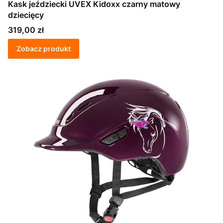
Kask jeździecki UVEX Kidoxx czarny matowy
dziecięcy
Cena
319,00 zł
Zobacz produkt