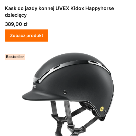
Kask do jazdy konnej UVEX Kidox Happyhorse
dziecięcy
Cena
389,00 zł
Zobacz produkt
Bestseller