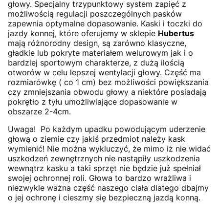
głowy. Specjalny trzypunktowy system zapięć z
możliwością regulacji poszczególnych pasków
zapewnia optymalne dopasowanie. Kaski i toczki do
jazdy konnej, które oferujemy w sklepie
Hubertus
mają różnorodny design, są zarówno klasyczne,
gładkie lub pokryte materiałem welurowym jak i o
bardziej sportowym charakterze, z dużą ilością
otworów w celu lepszej wentylacji głowy. Część ma
rozmiarówkę ( co 1 cm) bez możliwości powiększania
czy zmniejszania obwodu głowy a niektóre posiadają
pokrętło z tyłu umożliwiające dopasowanie w
obszarze 2-4cm.
Uwaga! Po każdym upadku powodującym uderzenie
głową o ziemie czy jakiś przedmiot należy kask
wymienić! Nie można wykluczyć, że mimo iż nie widać
uszkodzeń zewnętrznych nie nastąpiły uszkodzenia
wewnątrz kasku a taki sprzęt nie będzie już spełniał
swojej ochronnej roli. Głowa to bardzo wrażliwa i
niezwykle ważna część naszego ciała dlatego dbajmy
o jej ochronę i cieszmy się bezpieczną jazdą konną.