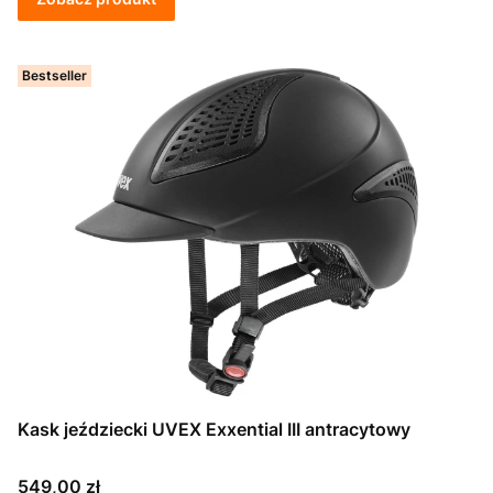
Bestseller
Kask jeździecki UVEX Exxential III antracytowy
Cena
549,00 zł