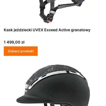
Kask jeździecki UVEX Exxeed Active granatowy
Cena
1 499,00 zł
Zobacz produkt