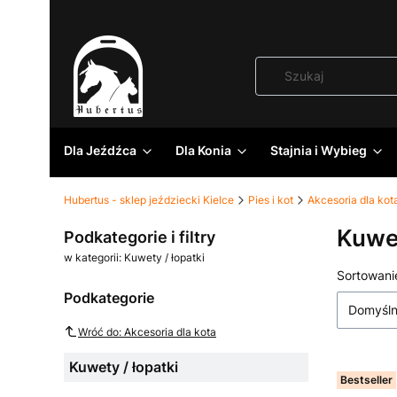
Dla Jeźdźca
Dla Konia
Stajnia i Wybieg
Hubertus - sklep jeździecki Kielce
Pies i kot
Akcesoria dla kot
Kuwet
Podkategorie i filtry
w kategorii: Kuwety / łopatki
Lista
Sortowani
Podkategorie
Domyśl
Wróć do: Akcesoria dla kota
Kuwety / łopatki
Bestseller