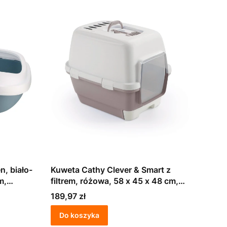
, biało-
Kuweta Cathy Clever & Smart z
m,
filtrem, różowa, 58 x 45 x 48 cm,
Stefanplast
Cena
189,97 zł
Do koszyka