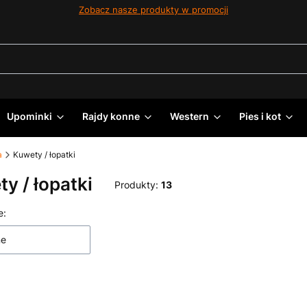
Zobacz nasze produkty w promocji
Upominki
Rajdy konne
Western
Pies i kot
a
Kuwety / łopatki
y / łopatki
Produkty:
13
 produktów
e:
ne