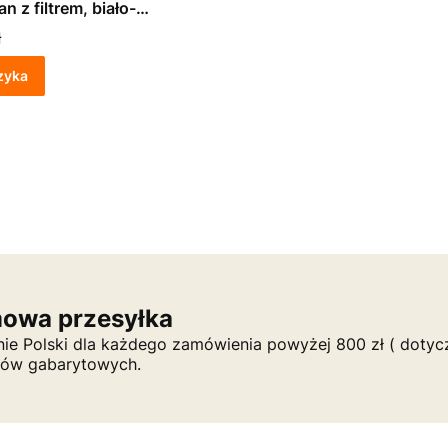
n z filtrem, biało-
a, 56 x 40 x 40 cm,
ł
ast
zyka
owa przesyłka
nie Polski dla każdego zamówienia powyżej 800 zł ( dotycz
tów gabarytowych.