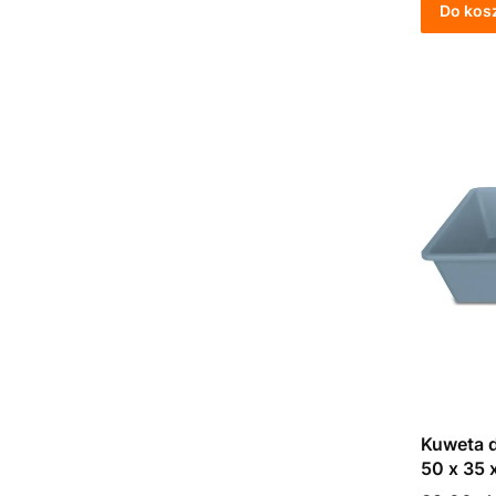
Do kos
Kuweta d
50 x 35 