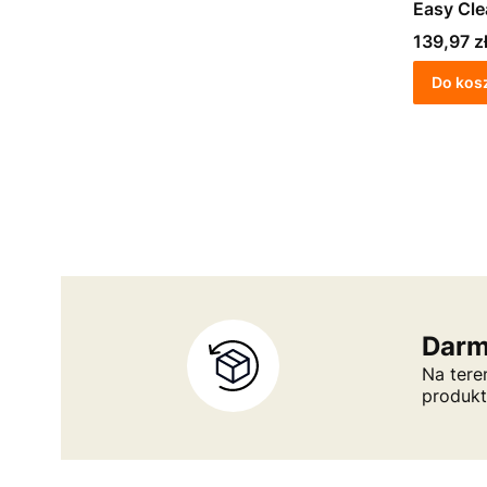
Easy Clea
niebiesk
Cena
139,97 z
Stefanpl
Do kos
Darm
Na tere
produk