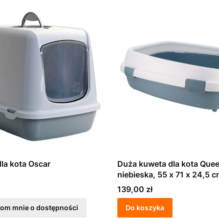
dla kota Oscar
Duża kuweta dla kota Queen
niebieska, 55 x 71 x 24,5 c
Stefanplast
Cena
139,00 zł
om mnie o dostępności
Do koszyka