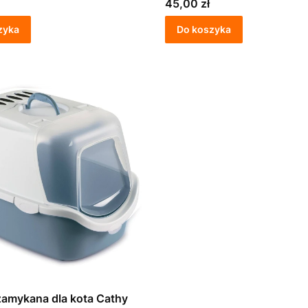
Cena
45,00 zł
zyka
Do koszyka
amykana dla kota Cathy