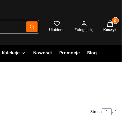
Produkty w kos
Wyczyść
Szukaj
Ulubione
Zaloguj się
Koszyk
Kolekcje
Nowości
Promocje
Blog
Strona
z 1