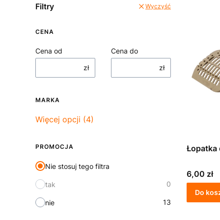
Filtry
Wyczyść
CENA
Cena od
Cena do
zł
zł
MARKA
Marka
Więcej opcji (4)
PROMOCJA
Łopatka 
Nie stosuj tego filtra
Cena
6,00 zł
0
tak
Do kos
13
nie