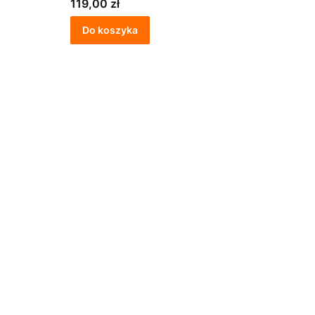
Cena
119,00 zł
Do koszyka