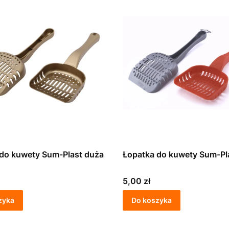
do kuwety Sum-Plast duża
Łopatka do kuwety Sum-Pl
Cena
5,00 zł
zyka
Do koszyka