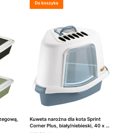
Do koszyka
rzegową,
Kuweta narożna dla kota Sprint
Corner Plus, biały/niebieski, 40 x 56
x 40 cm, Stefanplast