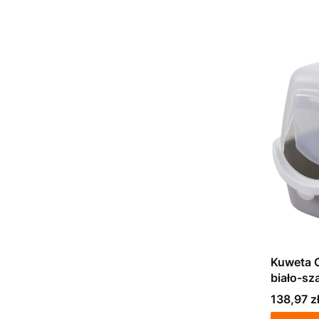
Kuweta C
biało-sz
Stefanpl
Cena
138,97 z