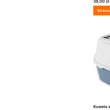
Cena
39,00 zł
Do kos
Kuweta z