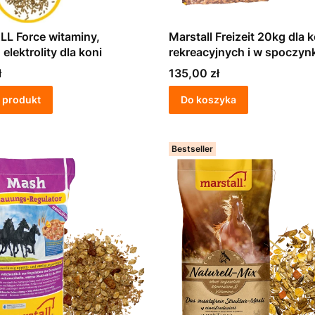
rce witaminy,
Marstall Freizeit 20kg dla k
 elektrolity dla koni
rekreacyjnych i w spoczyn
Cena
ł
135,00 zł
 produkt
Do koszyka
Bestseller