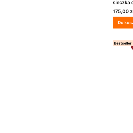
sieczka 
Cena
175,00 z
Do kos
Bestseller