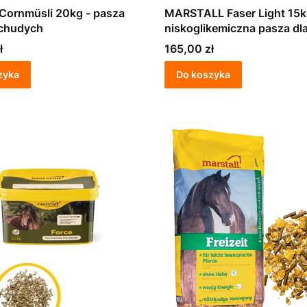
 Cornmüsli 20kg - pasza
MARSTALL Faser Light 15kg
 chudych
niskoglikemiczna pasza dla
Cena
ł
165,00 zł
zyka
Do koszyka