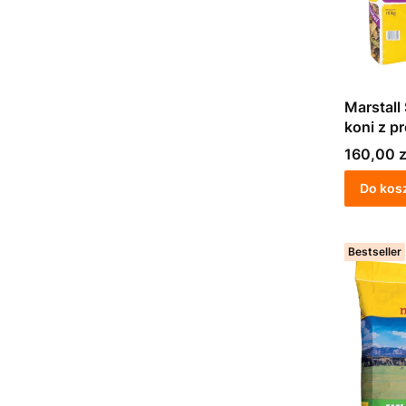
Marstall
koni z 
Cena
160,00 z
Do kos
Bestseller