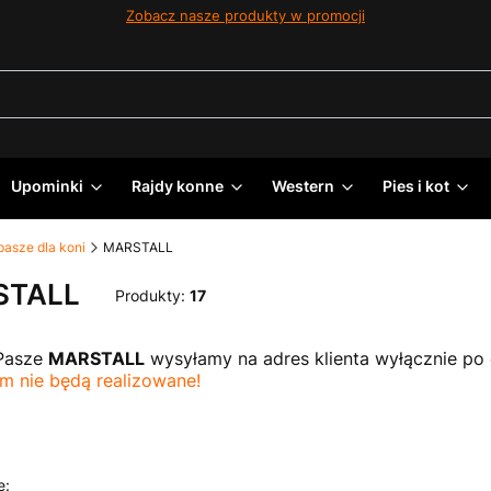
Zobacz nasze produkty w promocji
Upominki
Rajdy konne
Western
Pies i kot
pasze dla koni
MARSTALL
STALL
Produkty:
17
asze
MARSTALL
wysyłamy na adres klienta wyłącznie po
m nie będą realizowane!
 produktów
e: