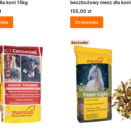
dla koni 15kg
bezzbożowy mesz dla koni
Cena
ł
155,00 zł
zyka
Do koszyka
Bestseller