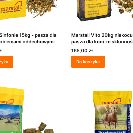
 Sinfonie 15kg - pasza dla
Marstall Vito 20kg niskoc
problemami oddechowymi
pasza dla koni ze skłonnością do
ochwatu i chorób metabol
Cena
ł
165,00 zł
zyka
Do koszyka