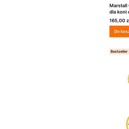
Marstall
dla koni
Cena
165,00 z
Do kos
Bestseller