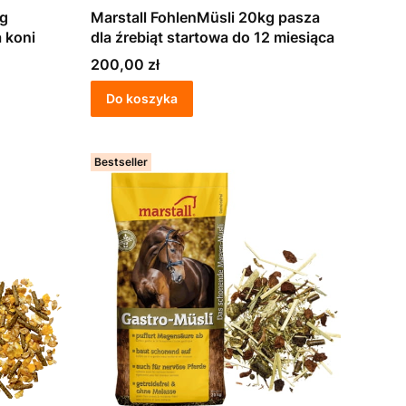
Marstall FohlenMüsli 20kg pasza
 koni
dla źrebiąt startowa do 12 miesiąca
Cena
200,00 zł
Do koszyka
Bestseller