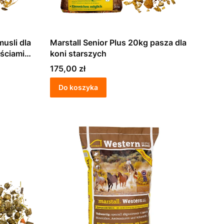
musli dla
Marstall Senior Plus 20kg pasza dla
ościami
koni starszych
Cena
175,00 zł
Do koszyka