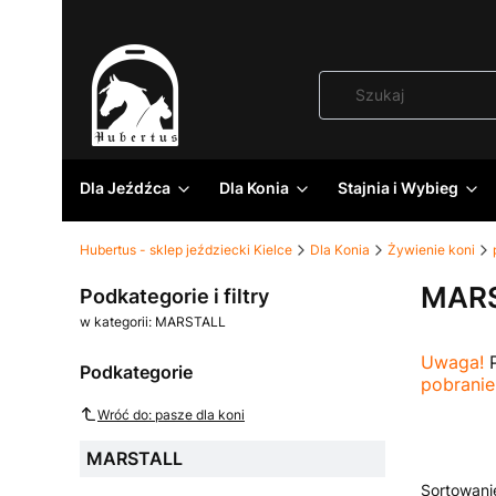
Dla Jeźdźca
Dla Konia
Stajnia i Wybieg
Hubertus - sklep jeździecki Kielce
Dla Konia
Żywienie koni
MAR
Podkategorie i filtry
w kategorii: MARSTALL
Uwaga!
P
Podkategorie
pobranie
Wróć do: pasze dla koni
MARSTALL
Lista
Sortowani