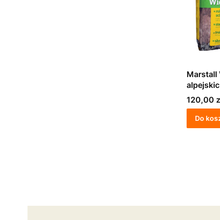
Marstall Wie
alpejski
Cena
120,00 z
Do kos