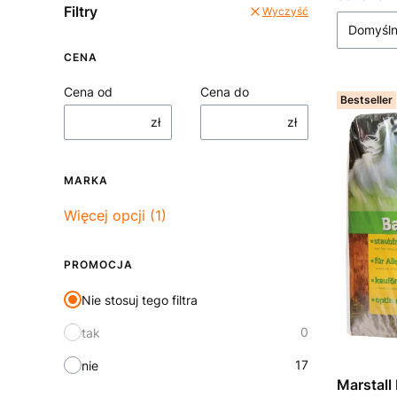
Filtry
Wyczyść
Domyśl
CENA
Cena od
Cena do
Bestseller
zł
zł
MARKA
Marka
Więcej opcji (1)
PROMOCJA
Nie stosuj tego filtra
0
tak
17
nie
Marstall