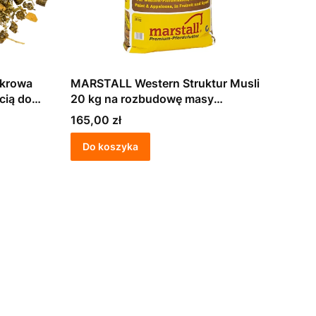
ukrowa
MARSTALL Western Struktur Musli
20 kg na rozbudowę masy
icznych
mięśniowej
Cena
165,00 zł
Do koszyka