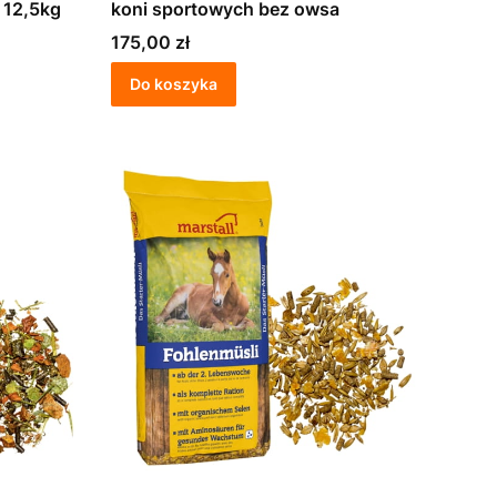
 12,5kg
koni sportowych bez owsa
Cena
175,00 zł
Do koszyka