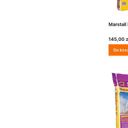
Marstall
Cena
145,00 z
Do kos