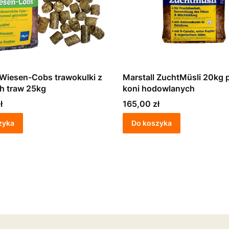
sen-Cobs trawokulki z
Marstall ZuchtMüsli 20kg pasza dla
ch traw 25kg
koni hodowlanych
Cena
ł
165,00 zł
zyka
Do koszyka