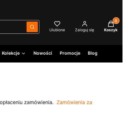
Produkty w kos
Wyczyść
Szukaj
Ulubione
Zaloguj się
Koszyk
Kolekcje
Nowości
Promocje
Blog
 opłaceniu zamówienia.
Zamówienia za