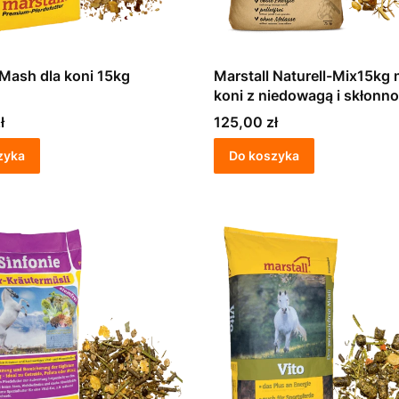
 Mash dla koni 15kg
Marstall Naturell-Mix15kg 
koni z niedowagą i skłonn
do alergii
Cena
ł
125,00 zł
zyka
Do koszyka