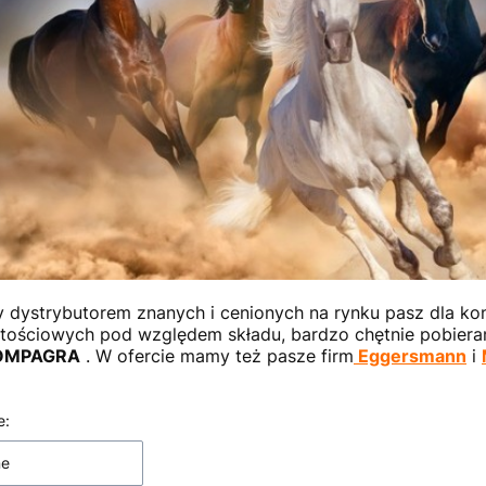
 dystrybutorem znanych i cenionych na rynku pasz dla kon
tościowych pod względem składu, bardzo chętnie pobieran
OMPAGRA
. W ofercie mamy też pasze firm
Eggersmann
i
 produktów
e:
ne