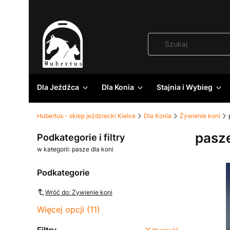
Dla Jeźdźca
Dla Konia
Stajnia i Wybieg
Hubertus - sklep jeździecki Kielce
Dla Konia
Żywienie koni
pasze
Podkategorie i filtry
w kategorii: pasze dla koni
Podkategorie
Wróć do: Żywienie koni
Więcej opcji (11)