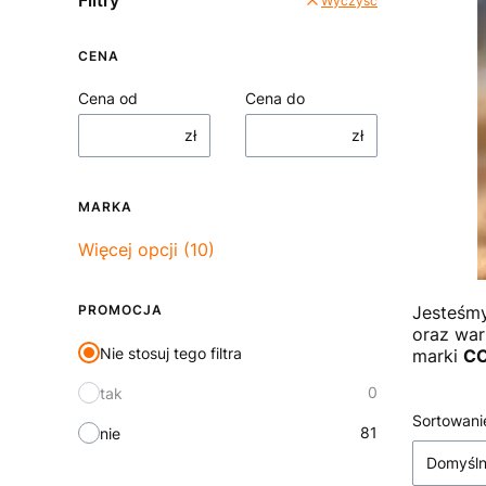
Filtry
Wyczyść
CENA
Cena od
Cena do
zł
zł
MARKA
Marka
Więcej opcji (10)
PROMOCJA
Jesteśmy
oraz war
Nie stosuj tego filtra
marki
C
0
tak
Lista
Sortowani
81
nie
Domyśl