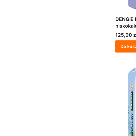
DENGIE H
niskokal
Cena
125,00 z
Do kos