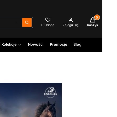
Produkty w kos
Wyczyść
Szukaj
Ulubione
Zaloguj się
Koszyk
Kolekcje
Nowości
Promocje
Blog