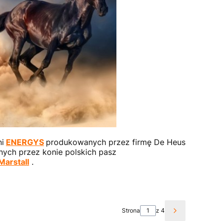
i
ENERGYS
produkowanych przez firmę De Heus
ych przez konie polskich pasz
Marstall
.
Strona
z 4
Następne pro