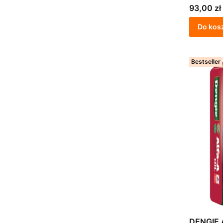
Cena
93,00 zł
Do kos
Bestseller
DENGIE 