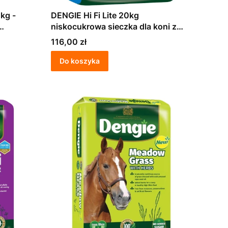
kg -
DENGIE Hi Fi Lite 20kg
niskocukrowa sieczka dla koni z
nadwagą i ryzykiem ochwatu
Cena
116,00 zł
Do koszyka