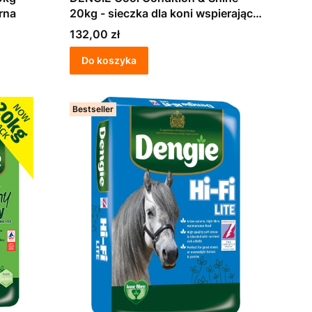
rna
20kg - sieczka dla koni wspierająca
przyrost masy mięśniowej
Cena
132,00 zł
Do koszyka
Bestseller