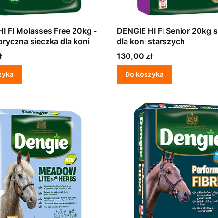
I FI Molasses Free 20kg -
DENGIE HI FI Senior 20kg sieczka
oryczna sieczka dla koni
dla koni starszych
Cena
ł
130,00 zł
zyka
Do koszyka