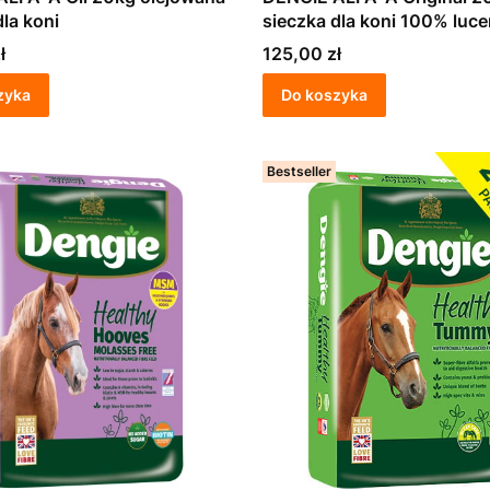
dla koni
sieczka dla koni 100% luce
Cena
ł
125,00 zł
zyka
Do koszyka
Bestseller