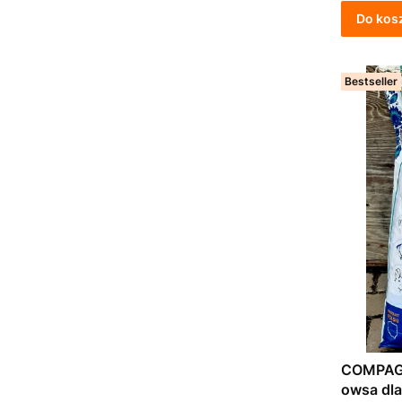
Do kos
Bestseller
COMPAGR
owsa dla