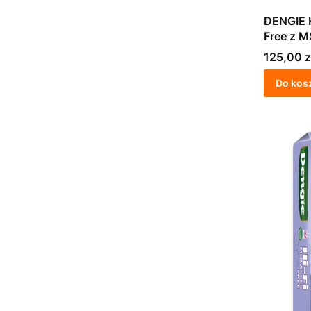
DENGIE 
Free z 
sieczka 
Cena
125,00 z
Do kos