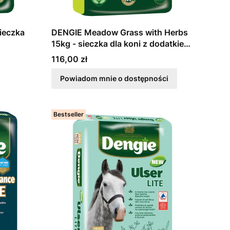
DENGIE Meadow Grass with Herbs
15kg - sieczka dla koni z dodatkiem
ziół
Cena
116,00 zł
Powiadom mnie o dostępności
Bestseller