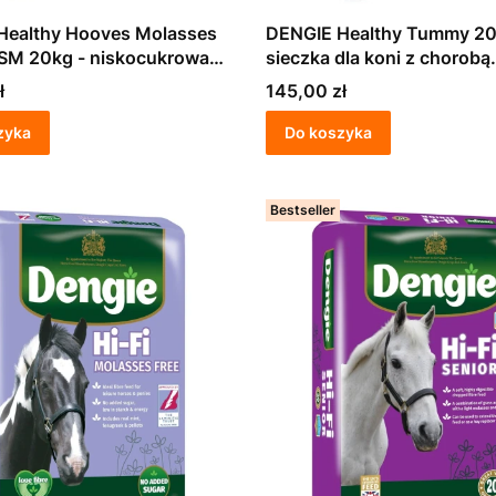
Healthy Hooves Molasses
DENGIE Healthy Tummy 20
MSM 20kg - niskocukrowa
sieczka dla koni z chorobą
dla koni ochwatowych
wrzodową
Cena
ł
145,00 zł
zyka
Do koszyka
Bestseller