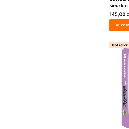
sieczka 
Cena
145,00 z
Do kos
Bestseller