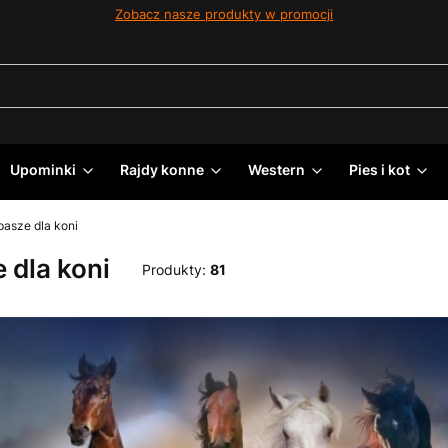
Zobacz nasze produkty w promocji
Upominki
Rajdy konne
Western
Pies i kot
pasze dla koni
 dla koni
Produkty:
81