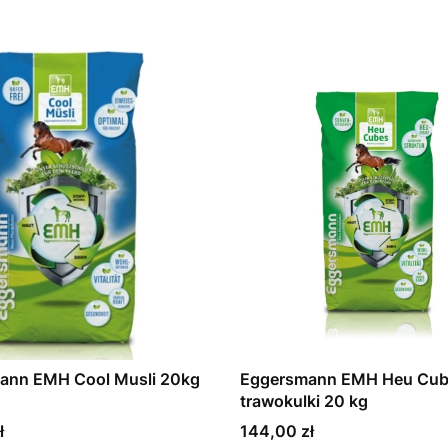
ann EMH Cool Musli 20kg
Eggersmann EMH Heu Cub
trawokulki 20 kg
Cena
ł
144,00 zł