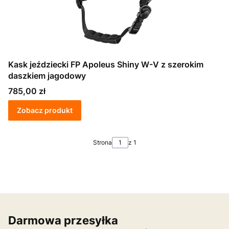
Kask jeździecki FP Apoleus Shiny W-V z szerokim
daszkiem jagodowy
Cena
785,00 zł
Zobacz produkt
Strona
z 1
Darmowa przesyłka