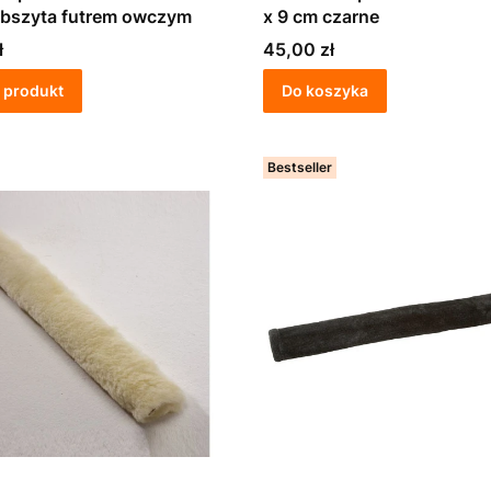
obszyta futrem owczym
x 9 cm czarne
Cena
ł
45,00 zł
 produkt
Do koszyka
Bestseller