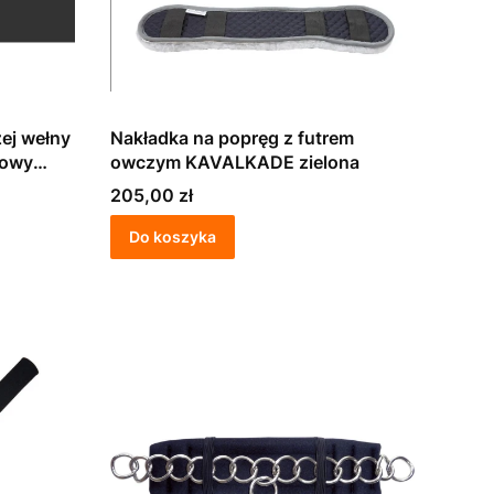
ej wełny
Nakładka na popręg z futrem
cowy
owczym KAVALKADE zielona
Cena
205,00 zł
Do koszyka