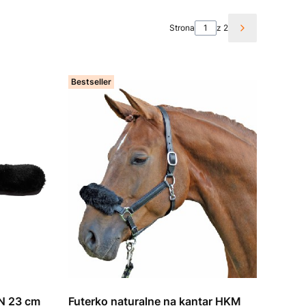
Strona
z 2
Następne pro
Bestseller
Futerko naturalne na kantar HKM