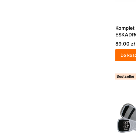
Komplet 
ESKADRON
Cena
89,00 zł
Do kos
Bestseller