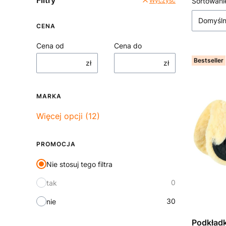
Filtry
Lista
Wyczyść
Sortowani
Domyśl
CENA
Cena od
Cena do
Bestseller
zł
zł
MARKA
Marka
Więcej opcji (12)
PROMOCJA
Nie stosuj tego filtra
0
tak
30
nie
Podkładk