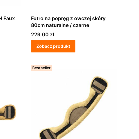
N Faux
Futro na popręg z owczej skóry
80cm naturalne / czarne
Cena
229,00 zł
Zobacz produkt
Bestseller