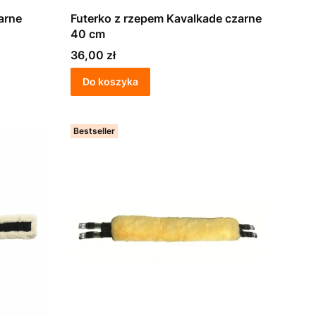
arne
Futerko z rzepem Kavalkade czarne
40 cm
Cena
36,00 zł
Do koszyka
Bestseller