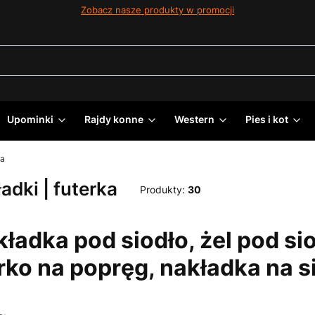
Zobacz nasze produkty w promocji
Upominki
Rajdy konne
Western
Pies i kot
ka
adki | futerka
Produkty:
30
ładka pod siodło, żel pod sio
rko na popręg, nakładka na si