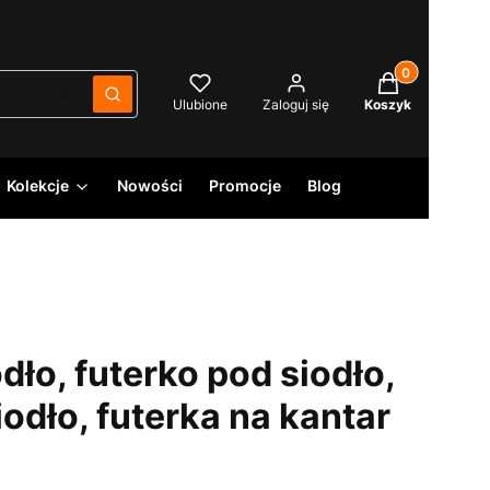
Produkty w kos
Wyczyść
Szukaj
Ulubione
Zaloguj się
Koszyk
Kolekcje
Nowości
Promocje
Blog
dło, futerko pod siodło,
odło, futerka na kantar