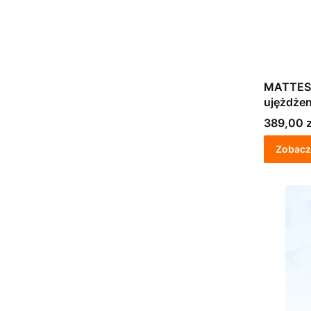
MATTES 
ujężdżen
naturaln
Cena
389,00 z
Zobacz