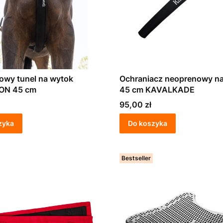
owy tunel na wytok
Ochraniacz neoprenowy n
ON 45 cm
45 cm KAVALKADE
Cena
95,00 zł
zyka
Do koszyka
Bestseller