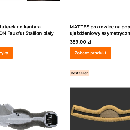
futerek do kantara
MATTES pokrowiec na pop
 Fauxfur Stallion biały
ujeżdżeniowy asymetryczn
futrem naturalnym
Cena
389,00 zł
zyka
Zobacz produkt
Bestseller