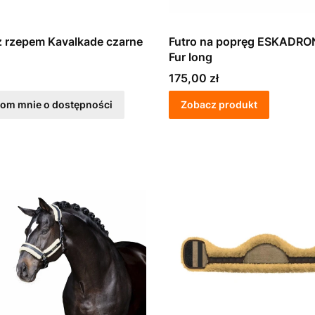
z rzepem Kavalkade czarne
Futro na popręg ESKADRO
Fur long
Cena
175,00 zł
om mnie o dostępności
Zobacz produkt