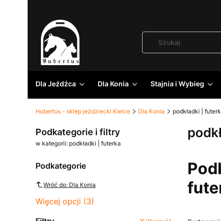
Dla Jeźdźca
Dla Konia
Stajnia i Wybieg
Hubertus - sklep jeździecki Kielce
Dla Konia
podkładki | futer
podkł
Podkategorie i filtry
w kategorii: podkładki | futerka
Podk
Podkategorie
fute
Wróć do: Dla Konia
Więcej opcji (3)