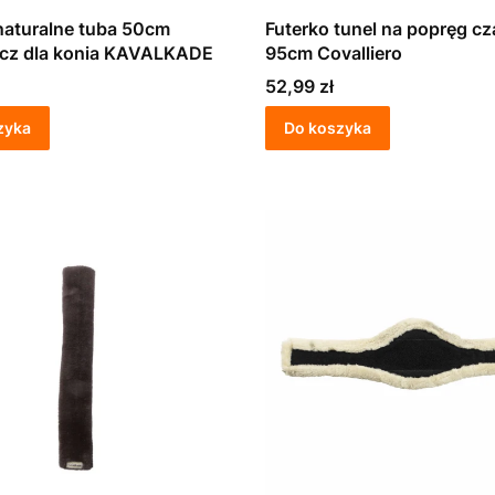
naturalne tuba 50cm
Futerko tunel na popręg cz
acz dla konia KAVALKADE
95cm Covalliero
Cena
52,99 zł
zyka
Do koszyka