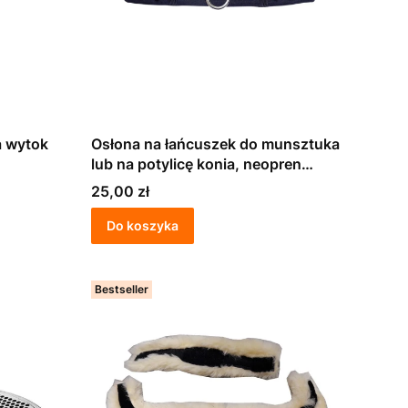
a wytok
Osłona na łańcuszek do munsztuka
lub na potylicę konia, neopren
FEELING
Cena
25,00 zł
Do koszyka
Bestseller