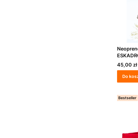
Neopren
ESKADR
Cena
45,00 zł
Do kos
Bestseller