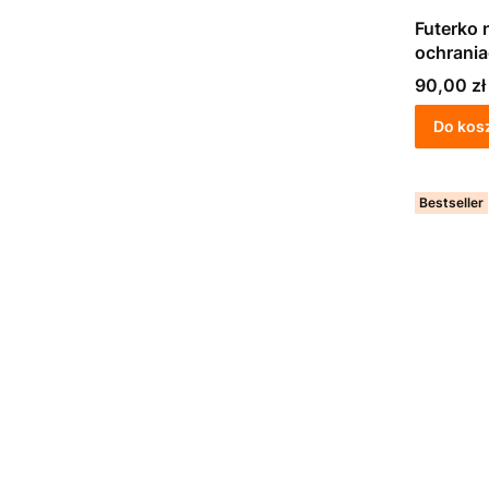
Futerko 
ochrani
Cena
90,00 zł
Do kos
Bestseller