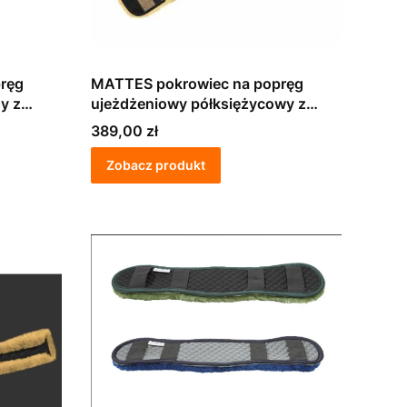
ręg
MATTES pokrowiec na popręg
y z
ujeżdżeniowy półksiężycowy z
futra owczego
Cena
389,00 zł
Zobacz produkt