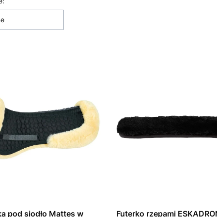
 produktów
e:
ne
a pod siodło Mattes w
Futerko rzepami ESKADRON 23 cm