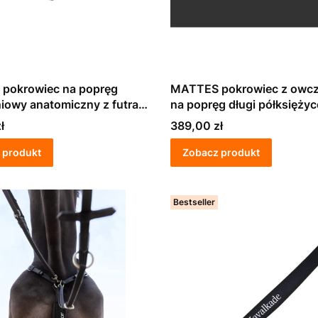
pokrowiec na popręg
MATTES pokrowiec z owcz
iowy anatomiczny z futra
na popręg długi półksięży
ego
"Crescent"
Cena
ł
389,00 zł
 produkt
Zobacz produkt
Bestseller