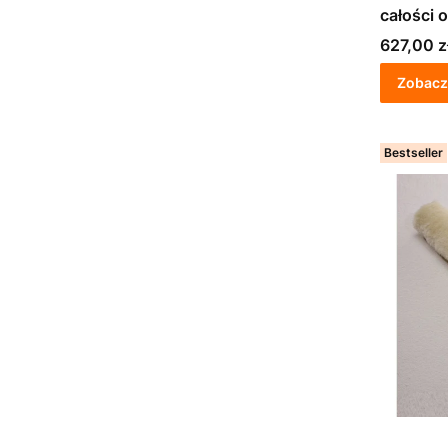
całości 
Cena
627,00 z
Zobacz
Bestseller