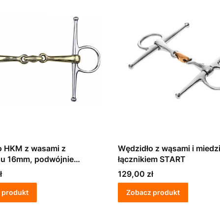
o HKM z wasami z
Wędzidło z wąsami i mied
nu 16mm, podwójnie
łącznikiem START
Cena
ł
129,00 zł
 produkt
Zobacz produkt