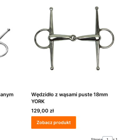
zianym
Wędzidło z wąsami puste 18mm
YORK
Cena
129,00 zł
Zobacz produkt
Strona
z 1