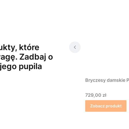
kty, które
agę. Zadbaj o
jego pupila
Bryczesy damskie P
Cena
729,00 zł
Zobacz produkt