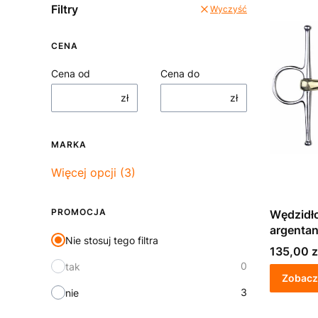
Filtry
Wyczyść
CENA
Cena od
Cena do
zł
zł
MARKA
Marka
Więcej opcji (3)
PROMOCJA
Wędzidł
argenta
Nie stosuj tego filtra
łamane
Cena
135,00 z
0
tak
Zobacz
3
nie