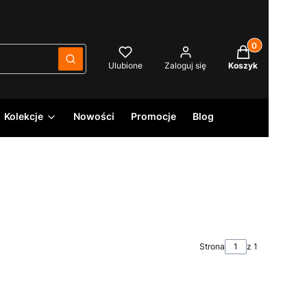
Produkty w kos
Wyczyść
Szukaj
Ulubione
Zaloguj się
Koszyk
Kolekcje
Nowości
Promocje
Blog
Strona
z 1