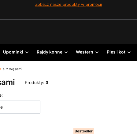
Zobacz nasze produkty w promocji
Upominki
Rajdy konne
Western
Pies i kot
a
z wąsami
sami
Produkty:
3
 produktów
e:
ne
Bestseller