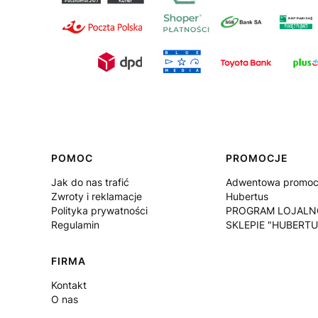
Linki w stopce
POMOC
PROMOCJE
Jak do nas trafić
Adwentowa promocj
Zwroty i reklamacje
Hubertus
Polityka prywatności
PROGRAM LOJALN
Regulamin
SKLEPIE "HUBERTU
FIRMA
Kontakt
O nas