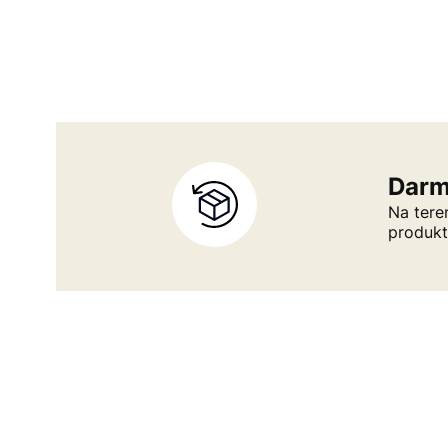
Darm
Na tere
produk