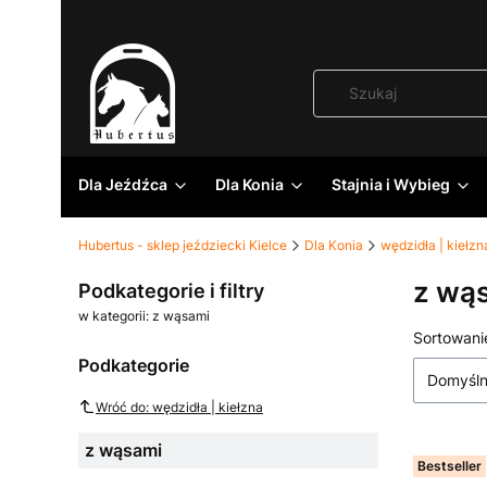
Dla Jeźdźca
Dla Konia
Stajnia i Wybieg
Hubertus - sklep jeździecki Kielce
Dla Konia
wędzidła | kiełzn
z wą
Podkategorie i filtry
w kategorii: z wąsami
Lista
Sortowani
Podkategorie
Domyśl
Wróć do: wędzidła | kiełzna
z wąsami
Bestseller