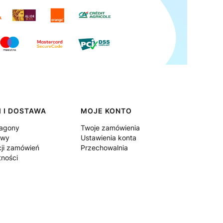
 I DOSTAWA
MOJE KONTO
ragony
Twoje zamówienia
awy
Ustawienia konta
cji zamówień
Przechowalnia
tności