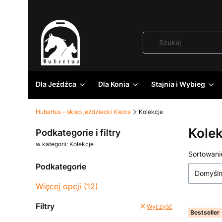
Dla Jeźdźca
Dla Konia
Stajnia i Wybieg
Hubertus - sklep jeździecki Kielce
Kolekcje
Kolek
Podkategorie i filtry
w kategorii: Kolekcje
Lista
Sortowani
Podkategorie
Domyśl
Więcej opcji (12)
Filtry
Wyczyść
Bestseller