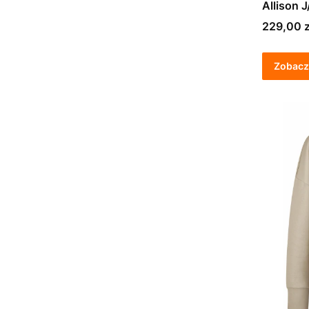
Allison 
Cena
229,00 z
Zobacz