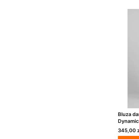
Bluza d
Dynamic
Cena
345,00 z