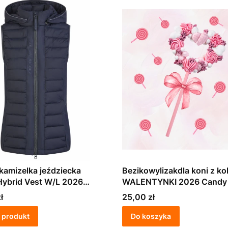
amizelka jeździecka
Bezikowylizakdla koni z kol
Hybrid Vest W/L 2026
WALENTYNKI 2026 Candy
wa
Cena
ł
25,00 zł
 produkt
Do koszyka