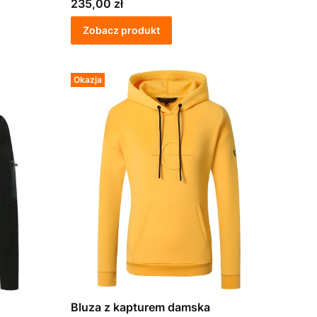
Cena
235,00 zł
Zobacz produkt
Okazja
Bluza z kapturem damska