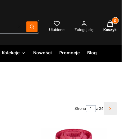
Produkty w kos
Wyczyść
Szukaj
Ulubione
Zaloguj się
Koszyk
Kolekcje
Nowości
Promocje
Blog
Strona
z 24
Następne pro