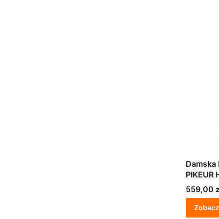
Damska k
PIKEUR 
granato
Cena
559,00 z
Zobacz