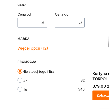
CENA
Cena od
Cena do
zł
zł
MARKA
Marka
Więcej opcji (12)
PROMOCJA
Nie stosuj tego filtra
Kurtyna
TORPOL 
32
tak
Cena
379,00 z
540
nie
Zobacz