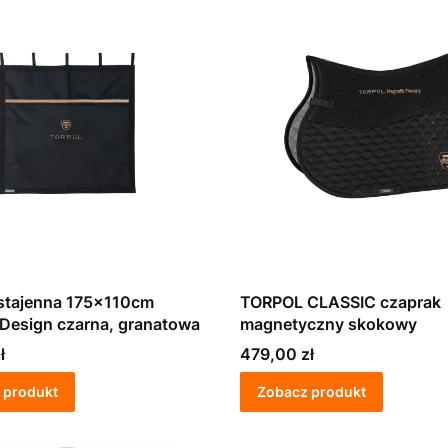
 stajenna 175x110cm
TORPOL CLASSIC czaprak
Design czarna, granatowa
magnetyczny skokowy
Cena
ł
479,00 zł
 produkt
Zobacz produkt