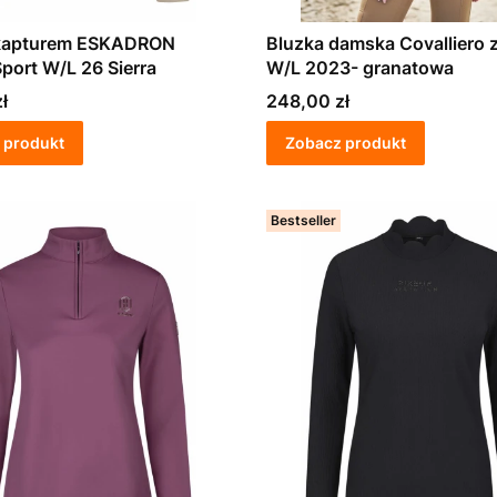
 kapturem ESKADRON
Bluzka damska Covalliero z
Sport W/L 26 Sierra
W/L 2023- granatowa
Cena
ł
248,00 zł
 produkt
Zobacz produkt
Bestseller