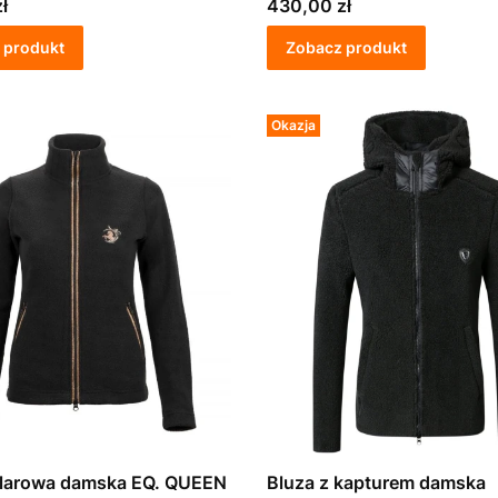
Cena
ł
430,00 zł
 produkt
Zobacz produkt
Okazja
olarowa damska EQ. QUEEN
Bluza z kapturem damska