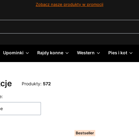
Zobacz nasze produkty w promocji
Upominki
Rajdy konne
Western
Pies i kot
cje
Produkty:
572
 produktów
e:
ne
Bestseller