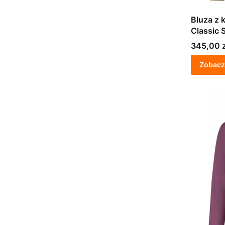
Bluza z
Classic 
Cena
345,00 z
Zobacz