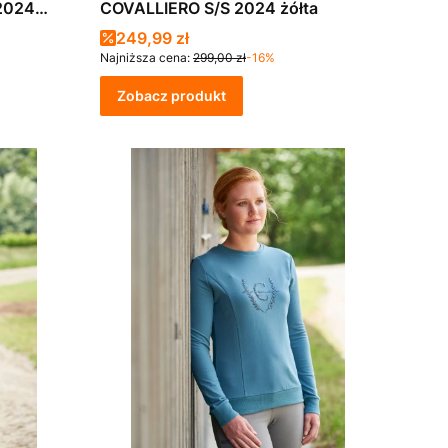
2024
COVALLIERO S/S 2024 żółta
Cena promocyjna
249,99 zł
Najniższa cena:
299,00 zł
-16%
Zobacz produkt