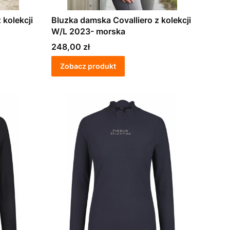
 kolekcji
Bluzka damska Covalliero z kolekcji
W/L 2023- morska
Cena
248,00 zł
Zobacz produkt