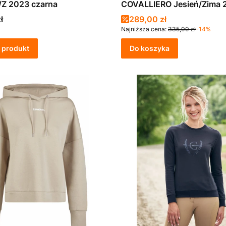
J/Z 2023 czarna
COVALLIERO Jesień/Zima 
czarna S
Cena promocyjna
ł
289,00 zł
Najniższa cena:
335,00 zł
-14%
 produkt
Do koszyka