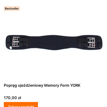
Bestseller
Popręg ujeżdżeniowy Memory Form YORK
Cena
170,00 zł
Zobacz produkt