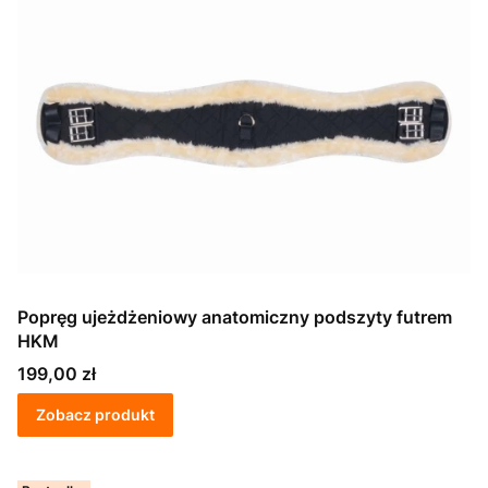
Popręg ujeżdżeniowy anatomiczny podszyty futrem
HKM
Cena
199,00 zł
Zobacz produkt