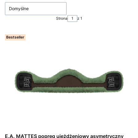
Domyślne
Strona
z 1
Bestseller
E.A. MATTES popręg ujeżdżeniowy asymetryczny