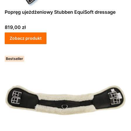
Popręg ujeżdżeniowy Stubben EquiSoft dressage
Cena
819,00 zł
Zobacz produkt
Bestseller