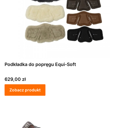
Podkładka do popręgu Equi-Soft
Cena
629,00 zł
Zobacz produkt