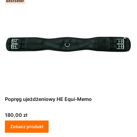
Bestseller
Popręg ujeżdżeniowy HE Equi-Memo
Cena
180,00 zł
Zobacz produkt