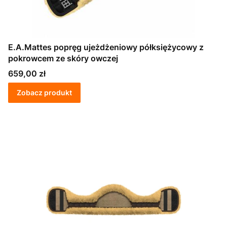
E.A.Mattes popręg ujeżdżeniowy półksiężycowy z
pokrowcem ze skóry owczej
Cena
659,00 zł
Zobacz produkt