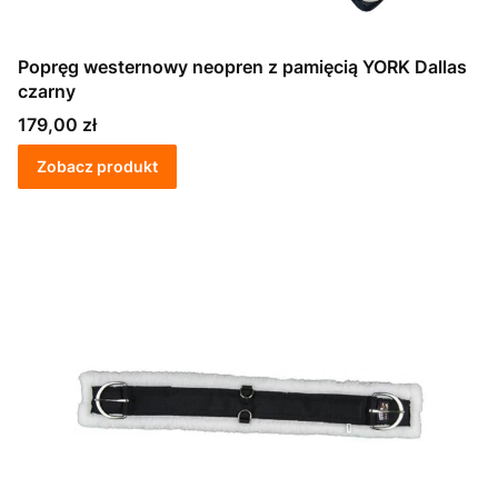
Popręg westernowy neopren z pamięcią YORK Dallas
czarny
Cena
179,00 zł
Zobacz produkt