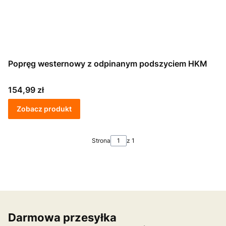
Popręg westernowy z odpinanym podszyciem HKM
Cena
154,99 zł
Zobacz produkt
Strona
z 1
Darmowa przesyłka