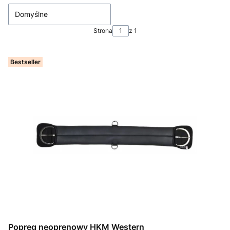
Domyślne
Strona
z 1
Bestseller
Popręg neoprenowy HKM Western