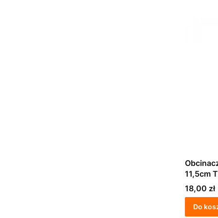
Obcinacz
11,5cm T
Cena
18,00 zł
Do kos