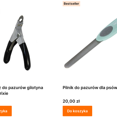
Bestseller
 do pazurów gilotyna
Pilnik do pazurów dla psó
rixie
Cena
20,00 zł
zyka
Do koszyka