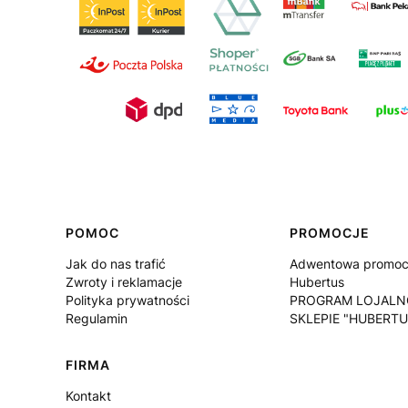
Linki w stopce
POMOC
PROMOCJE
Jak do nas trafić
Adwentowa promocj
Zwroty i reklamacje
Hubertus
Polityka prywatności
PROGRAM LOJALN
Regulamin
SKLEPIE "HUBERTU
FIRMA
Kontakt