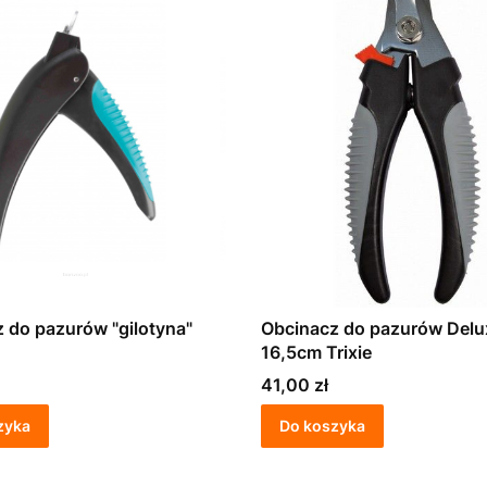
 do pazurów "gilotyna"
Obcinacz do pazurów Delu
16,5cm Trixie
Cena
41,00 zł
zyka
Do koszyka