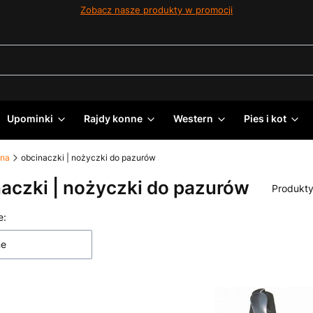
Zobacz nasze produkty w promocji
Upominki
Rajdy konne
Western
Pies i kot
ena
obcinaczki | nożyczki do pazurów
aczki | nożyczki do pazurów
Produkt
 produktów
e:
ne