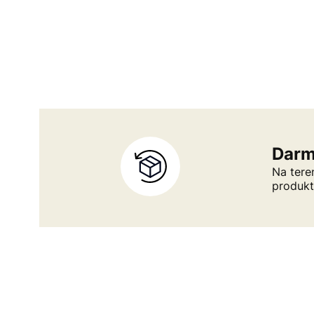
Darm
Na tere
produk