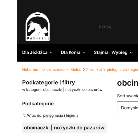
Dla Jeźdźca
Dla Konia
Stajnia i Wybieg
Hubertus - sklep jeździecki Kielce
Pies i kot
pielęgnacja i higi
obcin
Podkategorie i filtry
w kategorii: obcinaczki | nożyczki do pazurów
Lista
Sortowani
Podkategorie
Domyśl
Wróć do: pielęgnacja i higiena
obcinaczki | nożyczki do pazurów