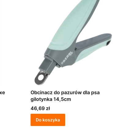
xe
Obcinacz do pazurów dla psa
gilotynka 14,5cm
Cena
46,69 zł
Do koszyka