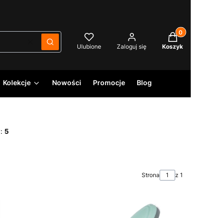
Produkty w kos
Wyczyść
Szukaj
Ulubione
Zaloguj się
Koszyk
Kolekcje
Nowości
Promocje
Blog
y:
5
Strona
z 1