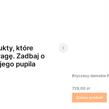
kty, które
agę. Zadbaj o
jego pupila
Bryczesy damskie P
Cena
729,00 zł
Zobacz produkt