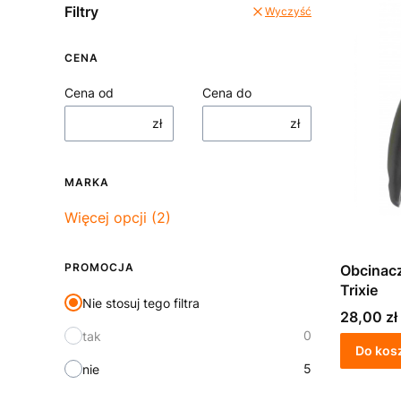
Filtry
Wyczyść
CENA
Cena od
Cena do
zł
zł
MARKA
Marka
Więcej opcji (2)
PROMOCJA
Obcinacz
Trixie
Nie stosuj tego filtra
Cena
28,00 zł
0
tak
Do kos
5
nie