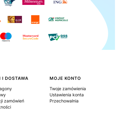
 I DOSTAWA
MOJE KONTO
ragony
Twoje zamówienia
awy
Ustawienia konta
cji zamówień
Przechowalnia
tności