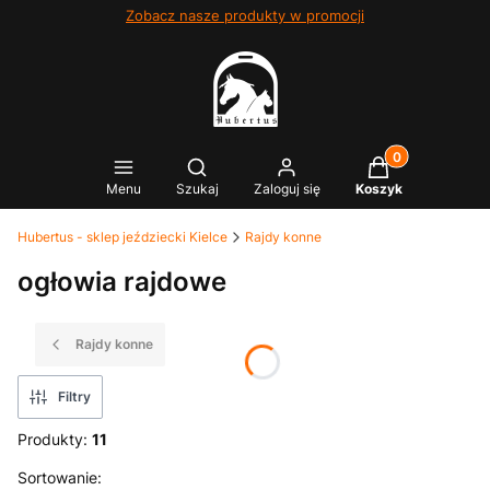
Zobacz nasze produkty w promocji
Produkty w kosz
Otwórz wyszukiwarkę
Menu
Szukaj
Zaloguj się
Koszyk
Hubertus - sklep jeździecki Kielce
Rajdy konne
ogłowia rajdowe
Rajdy konne
Filtry
Produkty:
11
Lista produktów
Sortowanie: