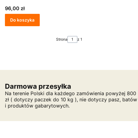
Cena
96,00 zł
Do koszyka
Strona
z 1
Darmowa przesyłka
Na terenie Polski dla każdego zamówienia powyżej 800
zł ( dotyczy paczek do 10 kg ), nie dotyczy pasz, batów
i produktów gabarytowych.