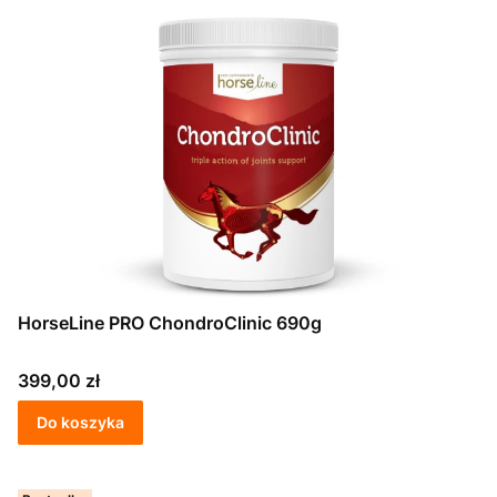
HorseLine PRO ChondroClinic 690g
Cena
399,00 zł
Do koszyka