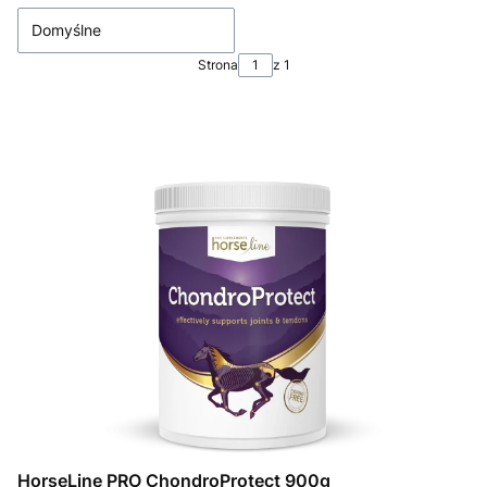
Domyślne
Strona
z 1
HorseLine PRO ChondroProtect 900g