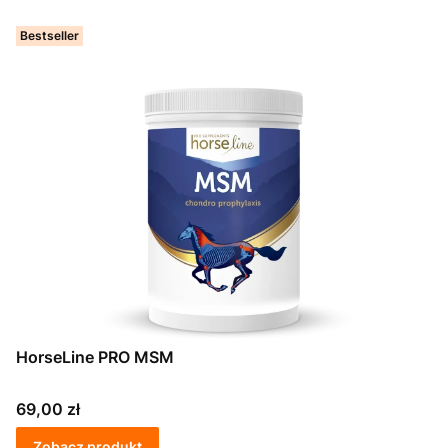
Bestseller
HorseLine PRO MSM
Cena
69,00 zł
Zobacz produkt