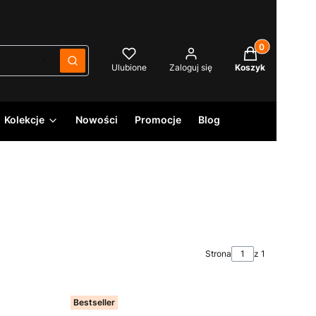
Produkty w kos
Wyczyść
Szukaj
Ulubione
Zaloguj się
Koszyk
Kolekcje
Nowości
Promocje
Blog
Strona
z 1
Bestseller