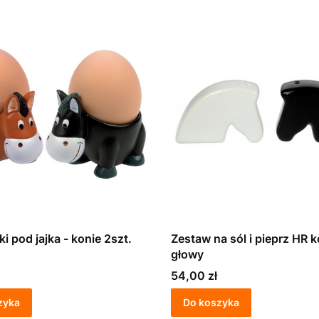
i pod jajka - konie 2szt.
Zestaw na sól i pieprz HR 
głowy
Cena
54,00 zł
zyka
Do koszyka