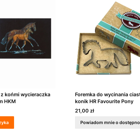
z końmi wycieraczka
Foremka do wycinania cias
m HKM
konik HR Favourite Pony
Cena
21,00 zł
zyka
Powiadom mnie o dostępno