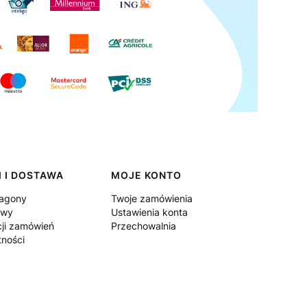
 I DOSTAWA
MOJE KONTO
ragony
Twoje zamówienia
awy
Ustawienia konta
cji zamówień
Przechowalnia
tności