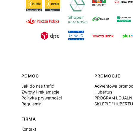
Linki w stopce
POMOC
PROMOCJE
Jak do nas trafić
Adwentowa promocj
Zwroty i reklamacje
Hubertus
Polityka prywatności
PROGRAM LOJALN
Regulamin
SKLEPIE "HUBERTU
FIRMA
Kontakt