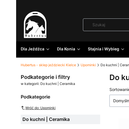
Dla Jeźdźca
Dla Konia
Stajnia i Wybieg
Hubertus - sklep jeździecki Kielce
Upominki
Do kuchni | Cera
Do ku
Podkategorie i filtry
w kategorii: Do kuchni | Ceramika
Lista
Sortowani
Podkategorie
Domyśl
Wróć do: Upominki
Do kuchni | Ceramika