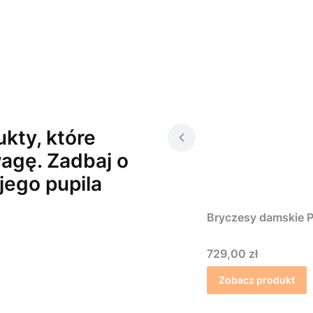
kty, które
agę. Zadbaj o
jego pupila
Bryczesy damskie P
Cena
729,00 zł
Zobacz produkt