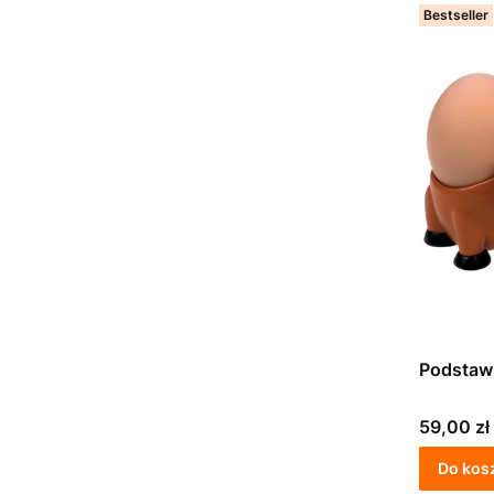
Bestseller
Podstawk
Cena
59,00 zł
Do kos