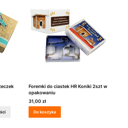
teczek
Foremki do ciastek HR Koniki 2szt w
opakowaniu
Cena
31,00 zł
ści
Do koszyka