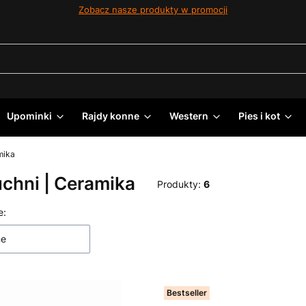
Zobacz nasze produkty w promocji
Upominki
Rajdy konne
Western
Pies i kot
mika
chni | Ceramika
Produkty:
6
 produktów
e:
ne
Bestseller