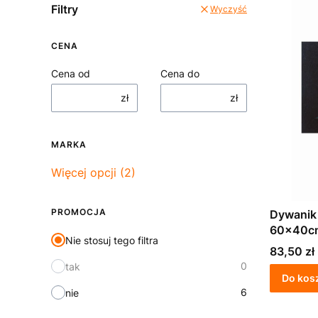
Filtry
Wyczyść
CENA
Cena od
Cena do
zł
zł
MARKA
Marka
Więcej opcji (2)
PROMOCJA
Dywanik 
60x40c
Nie stosuj tego filtra
Cena
83,50 zł
0
tak
Do kos
6
nie