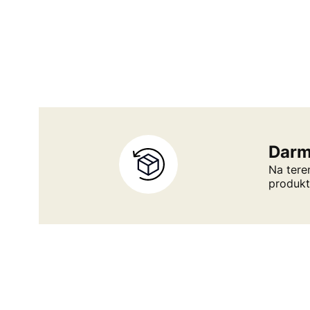
Darm
Na tere
produk