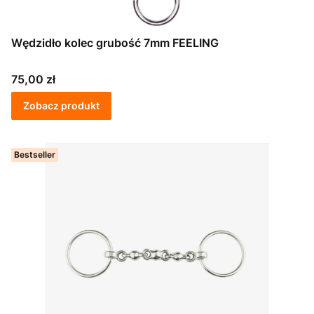
Wędzidło kolec grubość 7mm FEELING
Cena
75,00 zł
Zobacz produkt
Bestseller