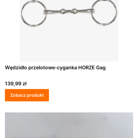
Wędzidło przelotowe-cyganka HORZE Gag
Cena
139,99 zł
Zobacz produkt