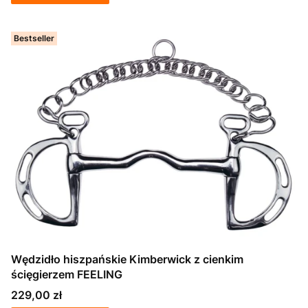
Bestseller
Wędzidło hiszpańskie Kimberwick z cienkim
ścięgierzem FEELING
Cena
229,00 zł