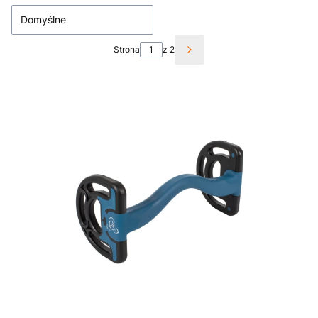
Domyślne
Strona
z 2
Następne produkty