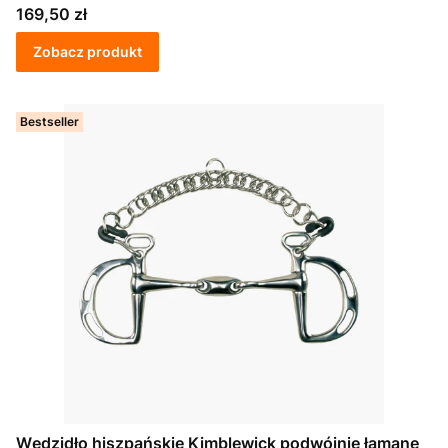
Cena
169,50 zł
Zobacz produkt
Bestseller
Wędzidło hiszpańskie Kimblewick podwójnie łamane