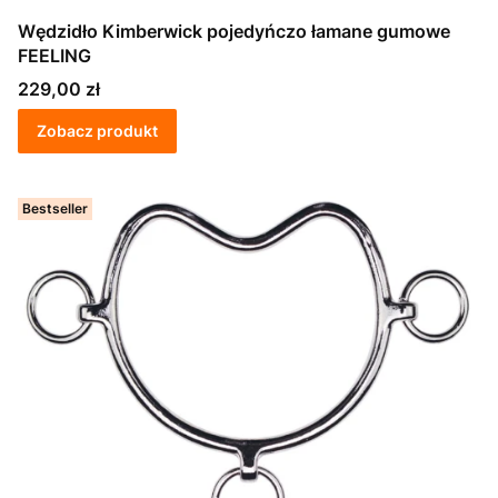
Wędzidło Kimberwick pojedyńczo łamane gumowe
FEELING
Cena
229,00 zł
Zobacz produkt
Bestseller