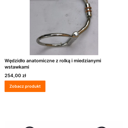
Wędzidło anatomiczne z rolką i miedzianymi
wstawkami
Cena
254,00 zł
Zobacz produkt