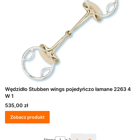
Wędzidło Stubben wings pojedyńczo łamane 2263 4
W 1
Cena
535,00 zł
Zobacz produkt
Strona
z 2