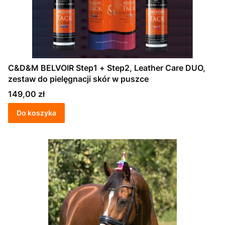
C&D&M BELVOIR Step1 + Step2, Leather Care DUO,
zestaw do pielęgnacji skór w puszce
Cena
149,00 zł
Do koszyka