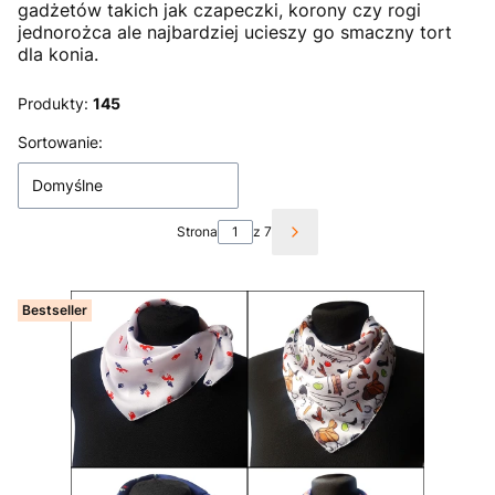
gadżetów takich jak czapeczki, korony czy rogi
jednorożca ale najbardziej ucieszy go smaczny tort
dla konia.
Produkty:
145
Lista produktów
Sortowanie:
Domyślne
Strona
z 7
Następne produkty
Bestseller