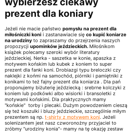
wybierzesz ciekawy
prezent dla koniary
Jeżeli nie macie państwo
pomysłu na prezent dla
miłośniczki koni
i zastanawiacie się
co kupić koniarze
na urodziny
to zapraszamy do przejrzenia naszych
propozycji
upominków jeździeckich.
Miłośnikom
książek polecamy szeroki wybór literatury
jeździeckiej. Nerka - saszetka w konie, apaszka z
motywem końskim lub kubek z koniem to super
prezent dla fanki koni. Drobiazgi typu breloczki czy
naklejki z końmi na samochód, piórniki i pamiętniki z
konikami to też fajny prezent dla koniarza . Dla pań
proponujemy biżuterię jeździecką : srebrne kolczyki z
koniem lub podkówki albo wisiorki i bransoletki z
motywami końskimi. Dla praktycznych mamy
"końskie" torby i plecaki. Dużym powodzeniem cieszą
się też koszulki i bluzy jeździeckie, szczególnie miłym
prezentem są np.
t-shirty z motywem koni
. Jeżeli
solenizantem jest nasz czworonożny przyjaciel to
zróbmy "urodziny konia"- mamy na tę okazję zestaw