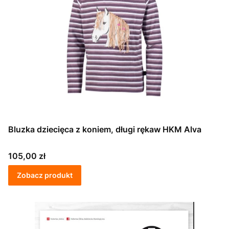
Bluzka dziecięca z koniem, długi rękaw HKM Alva
Cena
105,00 zł
Zobacz produkt