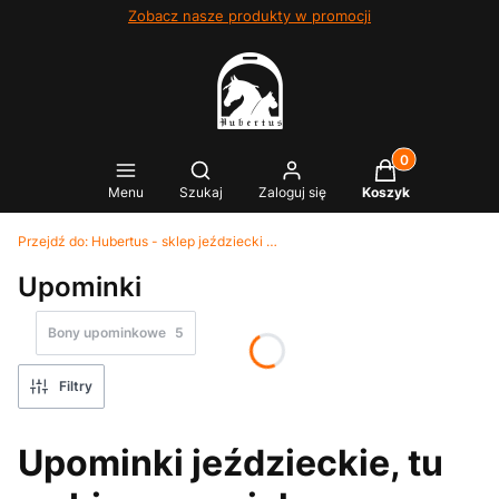
Zobacz nasze produkty w promocji
Produkty w kosz
Otwórz wyszukiwarkę
Menu
Szukaj
Zaloguj się
Koszyk
Przejdź do:
Hubertus - sklep jeździecki Kielce
Upominki
Bony upominkowe
5
Filtry
Upominki jeździeckie, tu