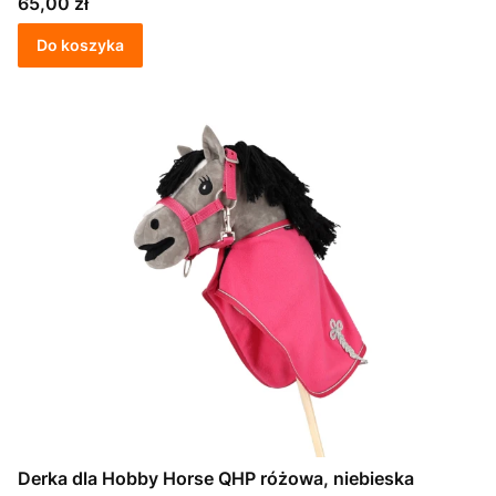
Cena
65,00 zł
Do koszyka
Derka dla Hobby Horse QHP różowa, niebieska