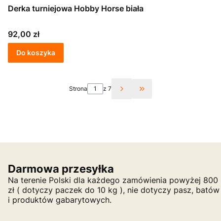
Derka turniejowa Hobby Horse biała
Cena
92,00 zł
Do koszyka
Strona
z 7
Przejdź do ostatniej st
Darmowa przesyłka
Na terenie Polski dla każdego zamówienia powyżej 800
zł ( dotyczy paczek do 10 kg ), nie dotyczy pasz, batów
i produktów gabarytowych.