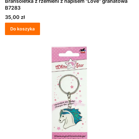
Bransoletka z rzemieni z napisem "Love" granatowa
B7283
Cena
35,00 zł
Do koszyka