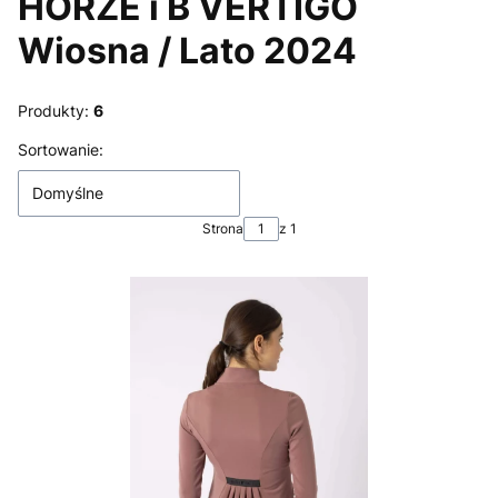
HORZE i B VERTIGO
Wiosna / Lato 2024
Produkty:
6
Lista produktów
Sortowanie:
Domyślne
Strona
z 1