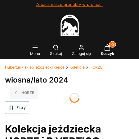
Zobacz nasze produkty w promocji
Produkty w kosz
Otwórz wyszukiwarkę
Menu
Szukaj
Zaloguj się
Koszyk
Hubertus - sklep jeździecki Kielce
Kolekcje
HORZE
wiosna/lato 2024
HORZE
Filtry
Kolekcja jeździecka