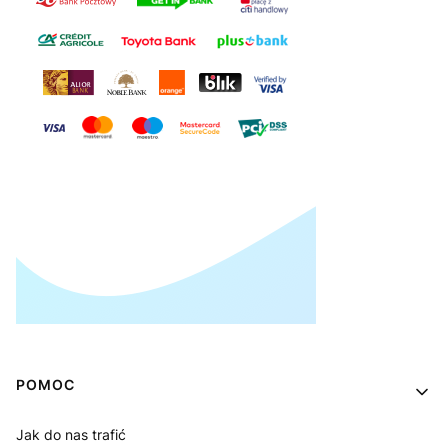
Linki w stopce
POMOC
Jak do nas trafić