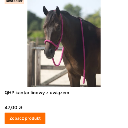
Bestseller
QHP kantar linowy z uwiązem
Cena
47,00 zł
Zobacz produkt