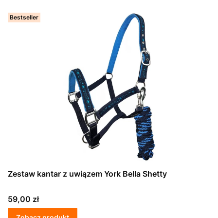
Bestseller
Zestaw kantar z uwiązem York Bella Shetty
Cena
59,00 zł
Zobacz produkt