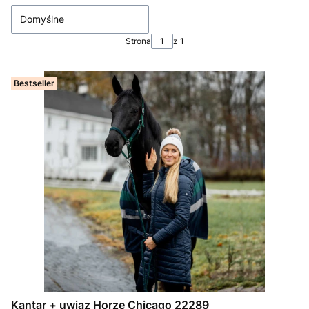
Domyślne
Strona
z 1
Bestseller
Kantar + uwiąz Horze Chicago 22289