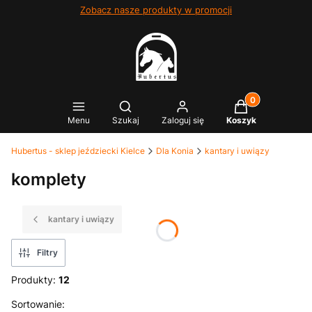
Zobacz nasze produkty w promocji
Produkty w kosz
Otwórz wyszukiwarkę
Menu
Szukaj
Zaloguj się
Koszyk
Hubertus - sklep jeździecki Kielce
Dla Konia
kantary i uwiązy
komplety
kantary i uwiązy
Filtry
Produkty:
12
Lista produktów
Sortowanie: