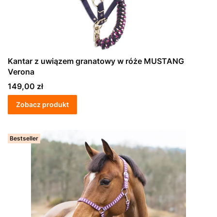
Kantar z uwiązem granatowy w róże MUSTANG
Verona
Cena
149,00 zł
Zobacz produkt
Bestseller