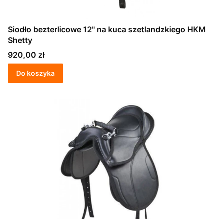
Siodło bezterlicowe 12" na kuca szetlandzkiego HKM
Shetty
Cena
920,00 zł
Do koszyka