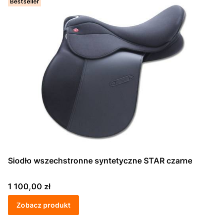
Bestseller
Siodło wszechstronne syntetyczne STAR czarne
Cena
1 100,00 zł
Zobacz produkt