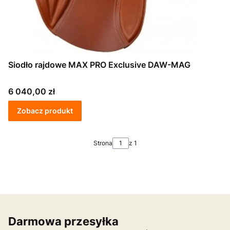
Siodło rajdowe MAX PRO Exclusive DAW-MAG
Cena
6 040,00 zł
Zobacz produkt
Strona
z 1
Darmowa przesyłka